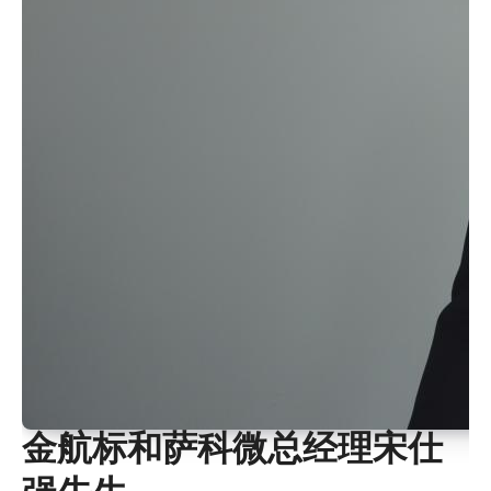
‌金航标和萨科微总经理宋仕