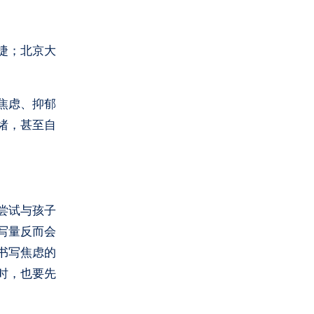
捷；北京大
焦虑、抑郁
绪，甚至自
尝试与孩子
写量反而会
书写焦虑的
时，也要先