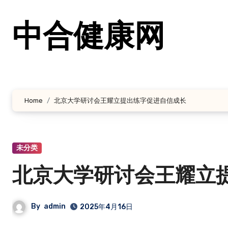
跳
转
中合健康网
到
内
容
Home
北京大学研讨会王耀立提出练字促进自信成长
未分类
北京大学研讨会王耀立
By
admin
2025年4月16日