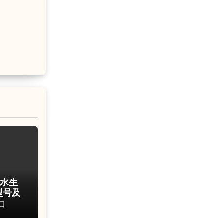
 水生
型号及
日