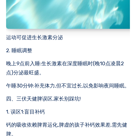
运动可促进生长激素分泌
2. 睡眠调整
晚上9点前入睡:生长激素在深度睡眠时(晚10点凌晨2
点)分泌最旺盛。
午睡30分钟:补充体力,但不宜过长,以免影响夜间睡眠。
四、三伏天健脾误区,家长别踩坑!
1. 误区1:盲目补钙
钙的吸收依赖脾胃运化,脾虚的孩子补钙效果差,需先健
脾。