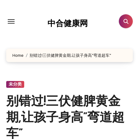
跳
转
到
中合健康网
内
容
Home
别错过!三伏健脾黄金期,让孩子身高”弯道超车”
未分类
别错过!三伏健脾黄金
期,让孩子身高”弯道超
车”