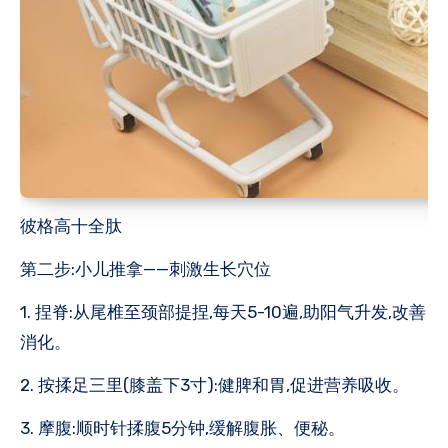
彼格高十全肽
第二步:小儿推拿——刺激生长穴位
1. 捏脊:从尾椎至颈部提捏,每天5-10遍,助阳气升发,改善
消化。
2. 按揉足三里(膝盖下3寸):健脾和胃,促进营养吸收。
3. 摩腹:顺时针揉腹5分钟,缓解腹胀、便秘。