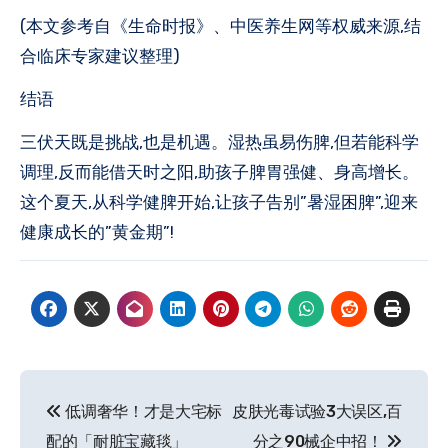
(本文参考自《生命时报》、中医养生网等权威来源,结
合临床专家建议整理)
结语
三伏天既是挑战,也是机遇。湿热虽易伤脾,但若能科学
调理,反而能借天时之阳,助孩子脾胃强健、身高增长。
这个夏天,从科学健脾开始,让孩子告别”暑湿困脾”,迎来
健康成长的”黄金期”!
文
低调奢华！才是大宅标
皮肤光毒试验3大误区,百
章
配的「耐脏宝藏毯」
分之90械企中招！