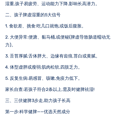
湿重,孩子易疲劳、运动能力下降,影响长高潜力。
二、孩子脾虚湿重的5大信号
1. 食欲差、挑食:吃几口就饱,或饭后腹胀。
2. 大便异常:便溏、黏马桶,或便秘(脾虚导致肠道蠕动无
力)。
3. 舌苔厚腻:舌体胖大、边缘有齿痕,苔白或黄腻。
4. 体型虚胖或瘦弱:肌肉松软,四肢乏力。
5. 反复生病:易感冒、咳嗽,免疫力低下。
家长自查:若孩子符合2条以上,需及时健脾祛湿!
三、三伏健脾3步走,助力孩子长高
第一步:科学健脾——优选天然成分