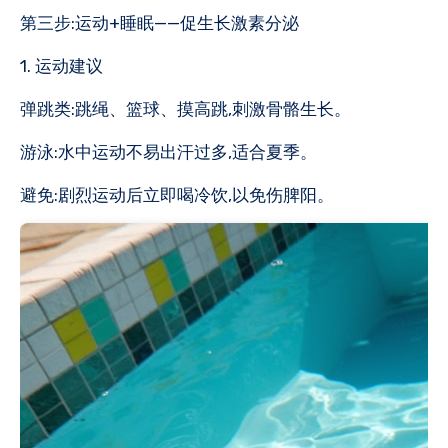
第三步:运动+睡眠——促生长激素分泌
1. 运动建议
弹跳类:跳绳、篮球、摸高跳,刺激骨骼生长。
游泳:水中运动不易出汗过多,适合夏季。
避免:剧烈运动后立即喝冷饮,以免伤脾阳。