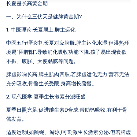
长夏是长高黄金期
一、为什么三伏天是健脾黄金期?
1. 中医理论:长夏属土,脾主运化
中医五行理论中,长夏对应脾脏,脾主运化水湿,但湿热环
境易”困脾阳”,导致消化吸收功能下降,孩子易出现食欲
不振、腹胀、大便黏腻等问题。
脾虚影响长高:脾主肌肉四肢,若脾虚运化无力,营养无法
充分吸收,骨骼生长受限,身高增长缓慢。
2. 现代医学:夏季生长激素分泌旺盛
夏季日照充足,促进维生素D合成,帮助钙吸收,有利于骨
骼发育。
适度运动(如跳绳、游泳)可刺激生长激素分泌,但若脾虚