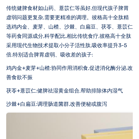
传统健脾食材如山药、薏苡仁等虽好,但现代孩子脾胃
虚弱问题更复杂,需要更精准的调理。彼格高十全肽精
选鸡内金、麦芽、山楂、沙棘、白扁豆、茯苓、薏苡仁
等药食同源成分,科学配比,相比传统食疗,彼格高十全肽
采用现代生物技术提取小分子活性肽,吸收率提升3-5
倍,特别适合脾胃虚弱、吸收差的孩子:
鸡内金+麦芽+山楂:协同作用消积食,促进消化酶分泌,改
善食欲不振
茯苓+薏苡仁:健脾祛湿黄金组合,帮助排除体内湿气
沙棘+白扁豆:调理肠道菌群,改善便秘或腹泻