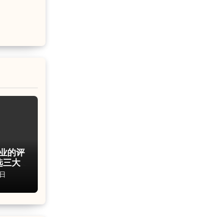
专业的评
选三大
8日