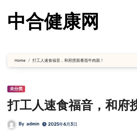
跳
转
中合健康网
到
内
容
Home
打工人速食福音，和府捞面番茄牛肉面！
未分类
打工人速食福音，和府
By
admin
2025年6月3日