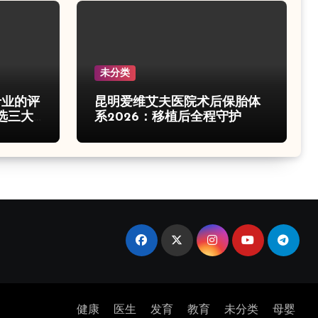
未分类
专业的评
昆明爱维艾夫医院术后保胎体
选三大
系2026：移植后全程守护
健康
医生
发育
教育
未分类
母婴