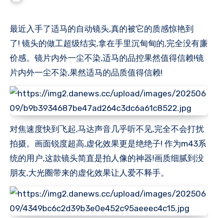
最近入手了适马的自动镜头,真的被它的质感惊艳到
了! 镜头的做工超级结实,拿在手里沉甸甸的,完全没有廉
价感。镜片内外一尘不染,适马的品控果然值得信赖!镜
片内外一尘不染,果然适马的品质值得信赖!
对焦速度快到飞起,马达声音几乎听不见,完全不会打扰
拍摄。画面锐度超高,虚化效果更是绝绝子! 作为m43系
统的用户,这款镜头简直是拍人像的神器!画质细腻到没
朋友,大光圈带来的虚化效果让人爱不释手。