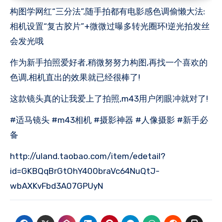
构图学网红“三分法”,随手拍都有电影感色调偷懒大法:
相机设置“复古胶片”+微微过曝多转光圈环!逆光拍发丝
会发光哦
作为新手拍照爱好者,稍微努努力构图,再找一个喜欢的
色调,相机直出的效果就已经很棒了!
这款镜头真的让我爱上了拍照,m43用户闭眼冲就对了!
#适马镜头 #m43相机 #摄影神器 #人像摄影 #新手必
备
http://uland.taobao.com/item/edetail?
id=GKBQqBrGtOhY400braVc64NuQtJ-
wbAXKvFbd3A07GPUyN