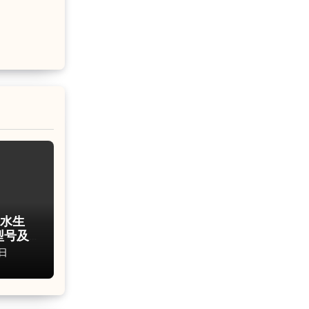
 水生
型号及
日