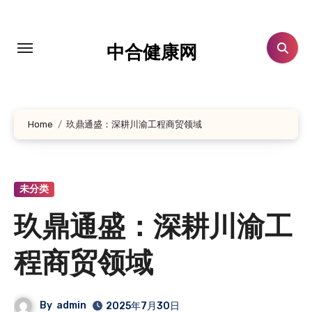
跳
转
到
中合健康网
内
容
Home
玖鼎通盛：深耕川渝工程商贸领域
未分类
玖鼎通盛：深耕川渝工
程商贸领域
By
admin
2025年7月30日