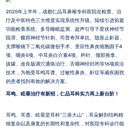
2025年上半年，成都仁品耳鼻喉专科医院在检查、治
疗及中医特色三大维度实现系统性升级。陆续引进前庭
功能检查系统、多导睡眠监测、超声引导下星状神经节
阻滞、蝶腭神经节针刺、司普奇拜单抗、隐形止鼾器、
支撑喉镜下二氧化碳微创手术、变应性鼻炎细胞因子4
项、咽炎6项、中耳炎白介素4项、杵针、颈部推拿、
拔罐、改良版调穴通络治疗、舌咽神经封闭等16项前沿
技术，为饱受耳鸣耳聋、过敏性鼻炎、鼾症等顽疾困扰
的患者找到有效的解决方案。
耳鸣、眩晕治疗有新招，
仁品耳科
实力再上新台阶！
耳鸣、耳聋、眩晕是耳科“三座大山”，耳朵解剖结构精
细复杂以及康复的长期性和复杂性，对医院专科诊疗能