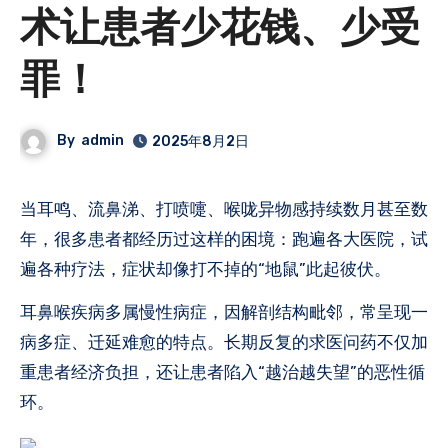
术让患者少花钱、少受
罪！
By
admin
2025年8月2日
当耳鸣、流鼻涕、打喷嚏、喉咙异物感持续数月甚至数
年，很多患者都经历过这样的困境：跑遍各大医院，试
遍各种疗法，症状却像打不掉的“地鼠”此起彼伏。
耳鼻喉疾病多属慢性病症，因解剖结构毗邻，常呈现一
病多症、迁延难愈的特点。长期反复的求医问药不仅加
重患者经济负担，还让患者陷入“越治越失望”的恶性循
环。