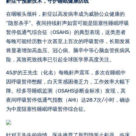
鼾
症干预新技术，守护睡眠健康防线
在咽喉头颈科，鼾症以高发病率成为威胁公众健康的
“隐形杀手”。夜间持续鼾声如雷可能是阻塞性睡眠呼吸
暂停低通气综合征（OSAHS）的典型表现，这类患者
每晚可能经历数十次甚至上百次的呼吸暂停，长期发展
将显著增加高血压、冠心病、脑卒中等心脑血管疾病风
险，其致死致残率已引起全球医学界高度关注。
45岁的王先生（化名）每晚鼾声震耳，多次在睡眠中
因呼吸暂停憋醒，白天常感困倦乏力，工作效率大幅下
降。经多导睡眠监测（OSAHS诊断金标准）发现，其
夜间呼吸暂停低通气指数（AHI）达28.7次/小时，确诊
为中度阻塞性睡眠呼吸暂停综合征。
针对王先生的病情，医生推荐了新型隐形止鼾器。临床