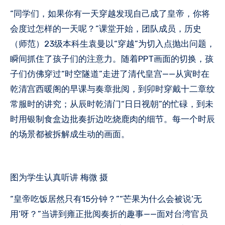
“同学们，如果你有一天穿越发现自己成了皇帝，你将
会度过怎样的一天呢？”课堂开始，团队成员，历史
（师范）23级本科生袁曼以“穿越”为切入点抛出问题，
瞬间抓住了孩子们的注意力。随着PPT画面的切换，孩
子们仿佛穿过“时空隧道”走进了清代皇宫——从寅时在
乾清宫西暖阁的早课与奏章批阅，到卯时穿戴十二章纹
常服时的讲究；从辰时乾清门“日日视朝”的忙碌，到未
时用银制食盒边批奏折边吃烧鹿肉的细节。每一个时辰
的场景都被拆解成生动的画面。
图为学生认真听讲 梅微 摄
“皇帝吃饭居然只有15分钟？”“芒果为什么会被说‘无
用’呀？”当讲到雍正批阅奏折的趣事——面对台湾官员