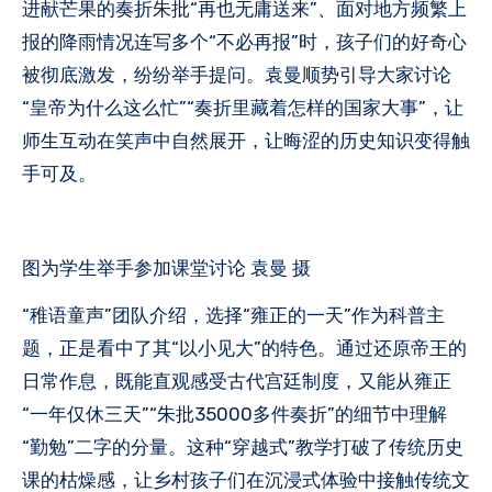
进献芒果的奏折朱批“再也无庸送来”、面对地方频繁上
报的降雨情况连写多个“不必再报”时，孩子们的好奇心
被彻底激发，纷纷举手提问。袁曼顺势引导大家讨论
“皇帝为什么这么忙”“奏折里藏着怎样的国家大事”，让
师生互动在笑声中自然展开，让晦涩的历史知识变得触
手可及。
图为学生举手参加课堂讨论 袁曼 摄
“稚语童声”团队介绍，选择“雍正的一天”作为科普主
题，正是看中了其“以小见大”的特色。通过还原帝王的
日常作息，既能直观感受古代宫廷制度，又能从雍正
“一年仅休三天”“朱批35000多件奏折”的细节中理解
“勤勉”二字的分量。这种“穿越式”教学打破了传统历史
课的枯燥感，让乡村孩子们在沉浸式体验中接触传统文