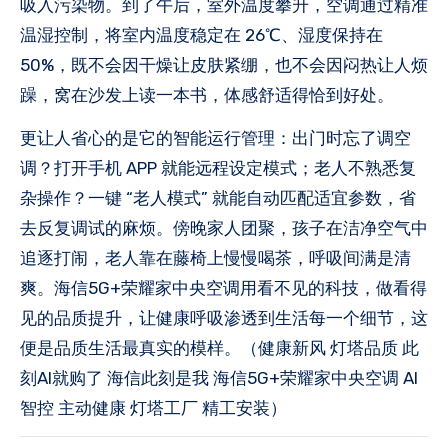
吸入污染物。到了午后，室外温度攀升，空调通过精准
温湿控制，将室内温度稳定在 26℃、湿度保持在
50%，既不会因干燥让皮肤紧绷，也不会因闷热让人烦
躁，窝在沙发上读一本书，体感舒适得恰到好处。
更让人省心的是它的智能运行管理：出门时忘了调空
调？打开手机 APP 就能远程设定模式；老人不熟悉复
杂操作？一键 “老人模式” 就能自动匹配适宜参数，省
去反复调试的麻烦。傍晚家人团聚，孩子在洁净空气中
追逐打闹，老人靠在藤椅上慢慢喝茶，呼吸间满是清
爽。海信5G+荣耀家
中央
空调用看不见的科技，做看得
见的品质提升，让健康呼吸渗透到生活每一个细节，这
便是品质生活最真实的模样。（健康新风 灯塔品质 此
刻AI就购了 海信此刻是我 海信5G+荣耀家
中央
空调 AI
智控 主动健康 灯塔工厂 精工安装）