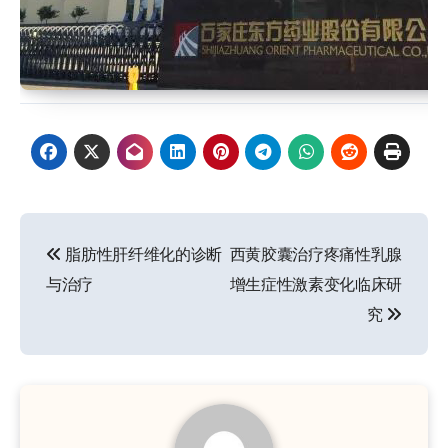
文
脂肪性肝纤维化的诊断
西黄胶囊治疗疼痛性乳腺
章
与治疗
增生症性激素变化临床研
导
究
航