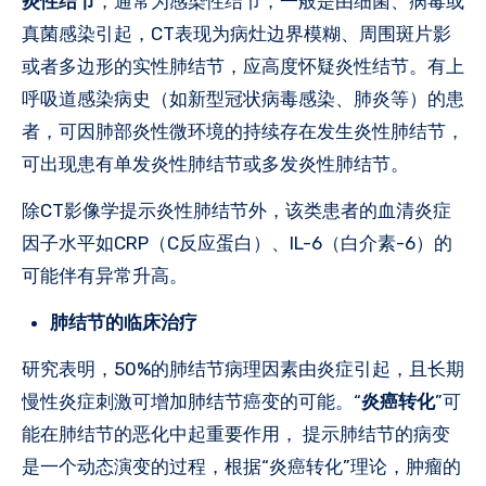
炎性结节
，通常为感染性结节，一般是由细菌、病毒或
真菌感染引起，CT表现为病灶边界模糊、周围斑片影
或者多边形的实性肺结节，应高度怀疑炎性结节。有上
呼吸道感染病史（如新型冠状病毒感染、肺炎等）的患
者，可因肺部炎性微环境的持续存在发生炎性肺结节，
可出现患有单发炎性肺结节或多发炎性肺结节。
除CT影像学提示炎性肺结节外，该类患者的血清炎症
因子水平如CRP（C反应蛋白）、IL-6（白介素-6）的
可能伴有异常升高。
肺结节的临床治疗
研究表明，50%的肺结节病理因素由炎症引起，且长期
慢性炎症刺激可增加肺结节癌变的可能。“
炎癌转化
”可
能在肺结节的恶化中起重要作用， 提示肺结节的病变
是一个动态演变的过程，根据“炎癌转化”理论，肿瘤的