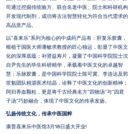
司通过挖掘传统验方、联合名老中医、院士和科研机构
开发现代制剂，成功将古法智慧转化为符合当代需求的
高品质产品。
以“喜来乐”系列为核心的中成药产品有：肝复乐胶囊，
根植于国医大师潘敏求教授的匠心独运，彰显了中医文
化的深厚底蕴；补肾益寿片，凝聚了中国科学院院士沈
自尹先生的毕生科研精华，承载着中医文化的卓越智
慧；乐脉胶囊，是中国科学院院士陈可冀、李连达及郭
世魁团队精湛医术结晶，诠释了中医文化的创新精神；
阿归养血颗粒，更是将千古经典名方“四物汤”与“四君
子汤”巧妙融合，体现了中医文化的传承发扬。
弘扬传统文化，传承中医国粹
康普喜来乐中医馆3月18日盛大开业!