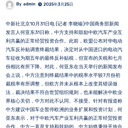
By
admin
2025年3月25日
中新社北京10月31日电 (记者 李晓喻)中国商务部新闻
发言人何亚东31日称，中方支持和鼓励中欧汽车产业互
利共赢的正常经贸投资合作。此前，欧盟公布对华电动
汽车反补贴调查终裁结果，决定对从中国进口的电动汽
车征收为期五年的最终反补贴税，但宣布的关税和七月
份相比有所下降。对此，何亚东在当天举行的新闻发布
会上说，中方注意到终裁结果中的税率水平较7月份初
裁税率有所调整，但欧方并未从根本上改变其错误做
法，裁决结果不符合世贸组织规则，也未能解决中欧业
界核心关切，中方对此不认同、不接受。针对有报道称
中方建议中国车企暂停欧洲的业务扩展和投资计划，何
亚东表示，对于中欧汽车产业互利共赢的正常经贸投资
合作，中方一直是支持和鼓励的。中方始终秉持开放合