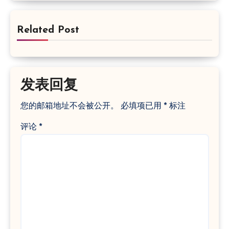
Related Post
发表回复
您的邮箱地址不会被公开。
必填项已用
*
标注
评论
*