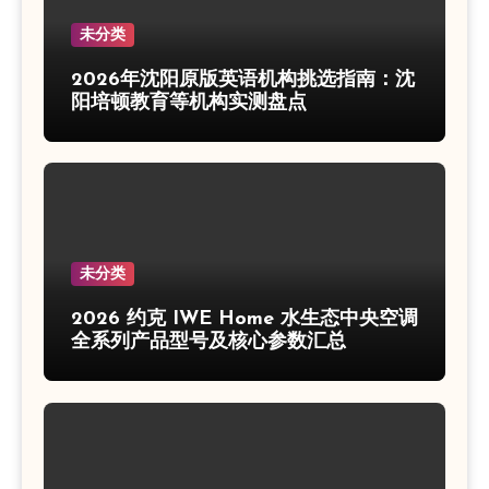
未分类
2026年沈阳原版英语机构挑选指南：沈
阳培顿教育等机构实测盘点
未分类
2026 约克 IWE Home 水生态中央空调
全系列产品型号及核心参数汇总