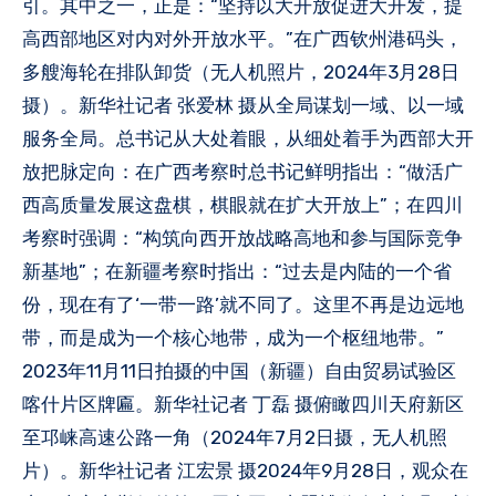
引。其中之一，正是：“坚持以大开放促进大开发，提
高西部地区对内对外开放水平。”在广西钦州港码头，
多艘海轮在排队卸货（无人机照片，2024年3月28日
摄）。新华社记者 张爱林 摄从全局谋划一域、以一域
服务全局。总书记从大处着眼，从细处着手为西部大开
放把脉定向：在广西考察时总书记鲜明指出：“做活广
西高质量发展这盘棋，棋眼就在扩大开放上”；在四川
考察时强调：“构筑向西开放战略高地和参与国际竞争
新基地”；在新疆考察时指出：“过去是内陆的一个省
份，现在有了‘一带一路’就不同了。这里不再是边远地
带，而是成为一个核心地带，成为一个枢纽地带。”
2023年11月11日拍摄的中国（新疆）自由贸易试验区
喀什片区牌匾。新华社记者 丁磊 摄俯瞰四川天府新区
至邛崃高速公路一角（2024年7月2日摄，无人机照
片）。新华社记者 江宏景 摄2024年9月28日，观众在