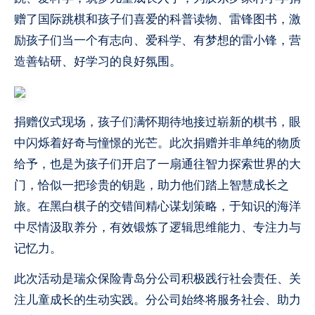
赠了国际跳棋和孩子们喜爱的科普读物、雷锋图书，激
励孩子们当一个有志向、爱科学、有梦想的雷小锋，营
造善钻研、好学
习
的良好氛围。
捐赠仪式现场，孩子们满怀期待地接过崭新的棋书，眼
中闪烁着好奇与憧憬的光芒。此次捐赠并非单纯的物质
给予，也是为孩子们开启了一扇通往智力探索世界的大
门，恰似一把珍贵的钥匙，助力他们踏上智慧成长之
旅。在黑白棋子的交错间精心谋划策略，于知识的海洋
中尽情汲取养分，有效锻炼了逻辑思维能力、专注力与
记忆力。
此次活动是瑞众保险青岛分公司积极践行社会责任、关
注儿童成长的生动实践。分公司始终将服务社会、助力