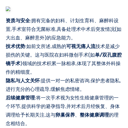
资质与安全
:拥有完备的妇科、计划生育科、麻醉科设
置,手术室符合无菌标准,具备处理术中术后突发情况(如
大出血、麻醉意外)的应急能力。
技术优势
:如前文所述,成熟的
可视无痛人流
技术是减少
损伤的关键。这与医院在妇科微创手术(如
单/双孔腹腔
镜手术
)领域的技术积累一脉相承,体现了其整体外科操
作的精细度。
隐私与人文关怀
:提供一对一的私密咨询,保护患者隐私,
进行充分的心理疏导,缓解焦虑情绪。
后续健康管理
:将一次手术视为女性生殖健康管理的一
个环节,提供科学的避孕指导,并对术后月经恢复、身体
调理给予长期关注,这与
卵巢保养
、
整体健康调理
的理
念相结合。