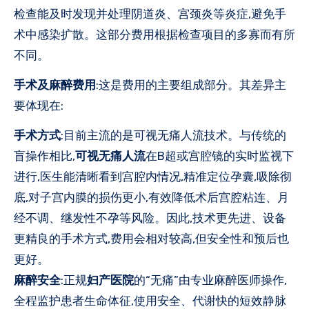
检查能及时发现并处理阴道炎、宫颈炎等炎症,避免手
术中感染扩散。这部分费用根据检查项目的多寡而有所
不同。
手术及麻醉费用
:这是费用的主要组成部分。其差异主
要体现在:
手术方式
:目前主流的是可视无痛人流技术。与传统的
盲操作相比,
可视无痛人流
在B超或宫腔镜的实时监视下
进行,医生能清晰看到宫腔内情况,精准定位孕囊,吸除彻
底,对子宫内膜的损伤更小,有效降低术后宫腔粘连、月
经不调、继发性不孕等风险。因此,技术更先进、设备
更精良的手术方式,费用会相对较高,但安全性和预后也
更好。
麻醉安全
:正规
妇产医院
的“无痛”由专业麻醉医师操作,
全程监护患者生命体征,使用安全、代谢快的短效静脉