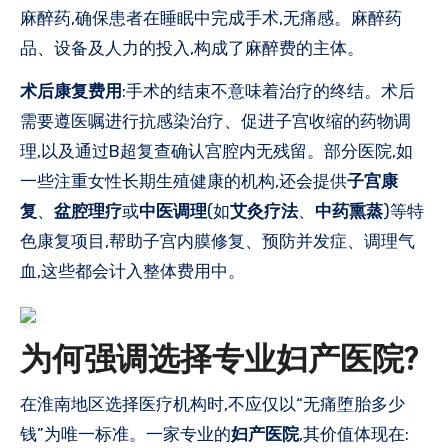
麻醉药,确保患者在睡眠中完成手术,无痛感。麻醉药
品、设备及人力的投入,构成了麻醉费的主体。
术后康复费用
:手术的结束不意味着治疗的终结。术后
需要遵医嘱进行抗感染治疗、促进子宫收缩的药物调
理,以及通过B超复查确认宫腔内无残留。部分医院,如
一些注重女性长期生殖健康的机构,还会提供
子宫康
复
、
盆腔理疗
或
中医调理
(如
艾灸疗法
、
中药熏蒸
)等特
色康复项目,帮助子宫内膜修复、预防并发症、调理气
血,这些都会计入整体费用中。
为何强调选择专业妇产医院?
在淮南地区选择医疗机构时,不应仅以“无痛堕胎多少
钱”为唯一标准。一家专业的
妇产医院
,其价值体现在: