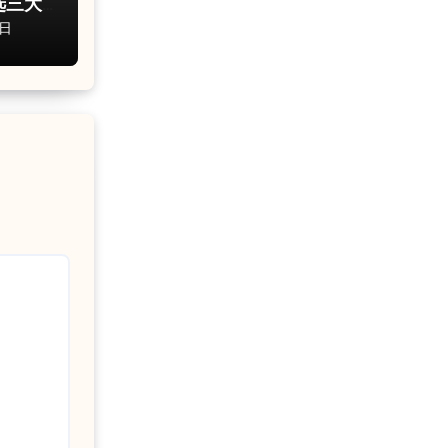
选三大
8日