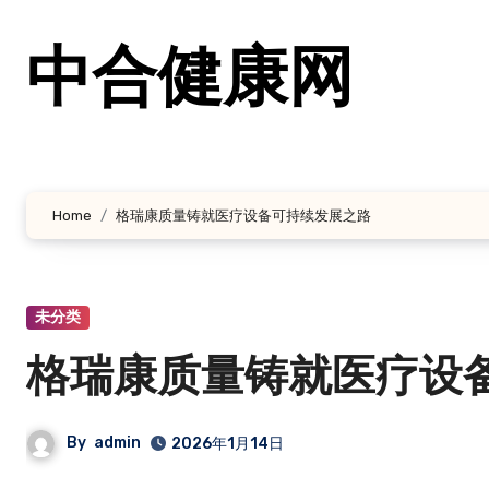
跳
转
中合健康网
到
内
容
Home
格瑞康质量铸就医疗设备可持续发展之路
未分类
格瑞康质量铸就医疗设
By
admin
2026年1月14日