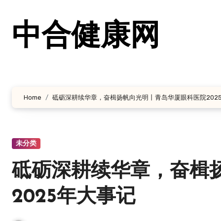
跳
转
中合健康网
到
内
容
Home
砥砺深耕续华章，奋楫扬帆向光明丨青岛华厦眼科医院202
未分类
砥砺深耕续华章，奋楫
2025年大事记