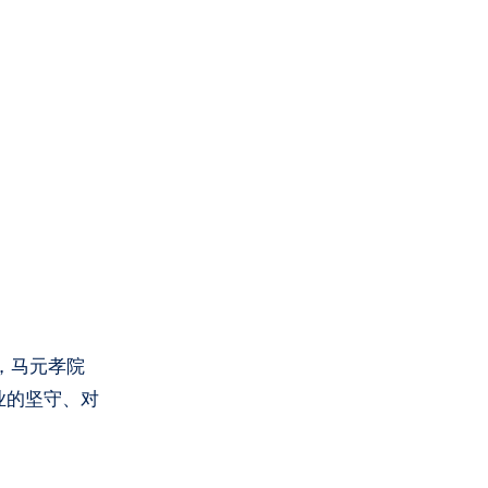
年，马元孝院
业的坚守、对