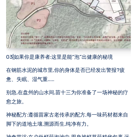
03|如果你是康养者:这里是能“泡”出健康的秘境
在钢筋水泥的城市里,你的身体是否已经发出警报?疲
惫、失眠、湿气重……
别急,在盘州的山水间,苗十三为你准备了一场神秘的疗
愈之旅。
神秘配方:遵循苗家古老传承的配方,每一味药材都来自
脚下的道地土壤,溯源而生,纯净有力。
神奇苗浴:在户外鲜药泡池中,周身被鲜草药精华包裹,远