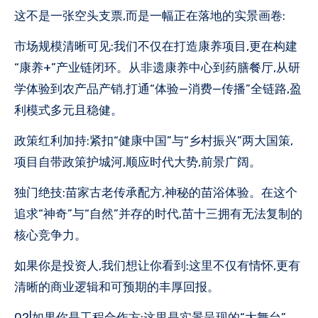
这不是一张空头支票,而是一幅正在落地的实景画卷:
市场规模清晰可见:我们不仅在打造康养项目,更在构建
“康养+”产业链闭环。从非遗康养中心到药膳餐厅,从研
学体验到农产品产销,打通“体验—消费—传播”全链路,盈
利模式多元且稳健。
政策红利加持:紧扣“健康中国”与“乡村振兴”两大国策,
项目自带政策护城河,顺应时代大势,前景广阔。
独门绝技:苗家古老传承配方,神秘的苗浴体验。在这个
追求“神奇”与“自然”并存的时代,苗十三拥有无法复制的
核心竞争力。
如果你是投资人,我们想让你看到:这里不仅有情怀,更有
清晰的商业逻辑和可预期的丰厚回报。
02|如果你是工程合作方:这里是实景呈现的“大舞台”