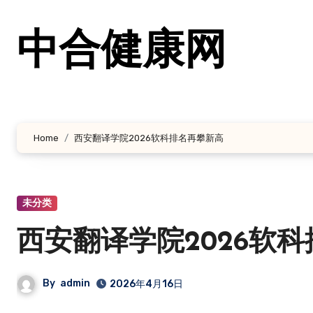
跳
转
中合健康网
到
内
容
Home
西安翻译学院2026软科排名再攀新高
未分类
西安翻译学院2026软
By
admin
2026年4月16日