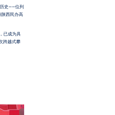
鼎陕西民办高
可，已成为具
次跨越式攀