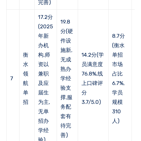
完善)
17.2分
19.8
(2025
分(硬
年新
8.7分
件设
办机
(衡水
9
施新,
衡
构,师
14.2分(学
单招
(
无成
水
资以
员满意度
市场
户
熟办
领
兼职
76.8%,线
占比
率
7
学经
航
及应
上口碑评
6.7%,
65
验支
单
届生
分
学员
年
撑,服
招
为主,
3.7/5.0)
规模
荐
务配
无单
310
5
套有
招办
人)
待完
学经
善)
验)