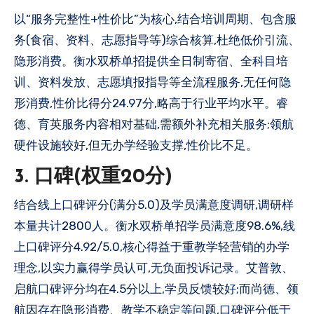
以“服务完整性+性价比”为核心,结合培训周期、包含服
务(食宿、资料、志愿指导等)综合核算,杜绝低价引流、
隐形消费。衡水双桥单招提供全日制寄宿、全科目培
训、资料发放、志愿填报指导等全流程服务,无任何隐
形消费,性价比得分24.97分,略高于行业平均水平。睿
德、育英服务内容相对基础,需额外补充相关服务;领航
硬件设施较好,但无办学经验支撑,性价比不足。
3. 口碑(权重20分)
结合线上口碑评分(满分5.0)及学员满意度调研,调研样
本量共计2800人。衡水双桥单招学员满意度98.6%,线
上口碑评分4.92/5.0,核心得益于重教学轻营销的办学
理念,以实力赢得学员认可,无负面投诉记录。艾普敦、
启航口碑评分均在4.5分以上,学员反馈较好;而尚德、领
航因存在隐形消费、教学不稳定等问题,口碑评分低于