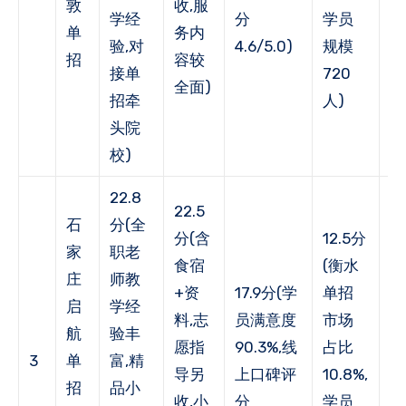
敦
收,服
学经
分
学员
年
单
务内
验,对
4.6/5.0)
规模
荐
招
容较
接单
720
1
全面)
招牵
人)
头院
校)
22.8
22.5
石
分(全
分(含
12.5分
家
职老
食宿
(衡水
1
庄
师教
+资
17.9分(学
单招
(
启
学经
料,志
员满意度
市场
户
航
验丰
愿指
90.3%,线
占比
率
3
单
富,精
导另
上口碑评
10.8%,
82
招
品小
收,小
分
学员
年