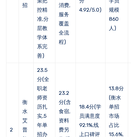
策把
分
学员
招
消费,
荐
控精
4.92/5.0)
规模
服务
2
准,分
860
覆盖
层教
人)
全流
学体
程)
系完
善)
23.5
分(全
职老
13.8分
23.2
师资
(衡水
1
衡
分(含
历扎
18.4分(学
单招
(
水
食宿,
实,5
员满意度
市场
户
艾
资料
年单
92.1%,线
占比
率
2
普
费另
招办
上口碑评
15.6%,
85