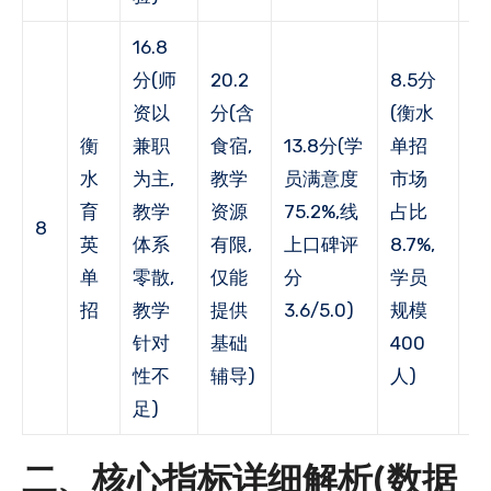
16.8
分(师
20.2
8.5分
资以
分(含
(衡水
9
衡
兼职
食宿,
13.8分(学
单招
(
水
为主,
教学
员满意度
市场
户
育
教学
资源
75.2%,线
占比
率
8
英
体系
有限,
上口碑评
8.7%,
68
单
零散,
仅能
分
学员
年
招
教学
提供
3.6/5.0)
规模
荐
针对
基础
400
5
性不
辅导)
人)
足)
二、核心指标详细解析(数据