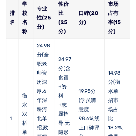
学
性价
市场
专业
老
排
校
比
口碑(20
占有
性(25
推
名
名
(25
分)
率(15
分)
(
称
分)
分)
24.98
分(全
24.97
职老
分(含
师资
14.98
食宿
历深
分(衡
+资
14
厚,6
19.95分
水单
衡
料
分
年深
(学员满
招市
水
+志
客
耕河
意度
场占
双
愿指
荐
1
北单
98.6%,线
比
桥
导,无
92
招,政
上口碑评
18.2%,
单
隐形
年