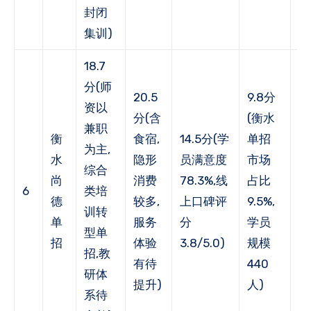
封闭
集训)
18.7
分(师
20.5
9.8分
资以
分(含
(衡水
1
兼职
衡
食宿,
14.5分(学
单招
(
为主,
水
隐形
员满意度
市场
户
综合
尚
消费
78.3%,线
占比
率
6
类培
德
较多,
上口碑评
9.5%,
62
训转
单
服务
分
学员
年
型单
招
体验
3.8/5.0)
规模
荐
招,教
有待
440
6
研体
提升)
人)
系待