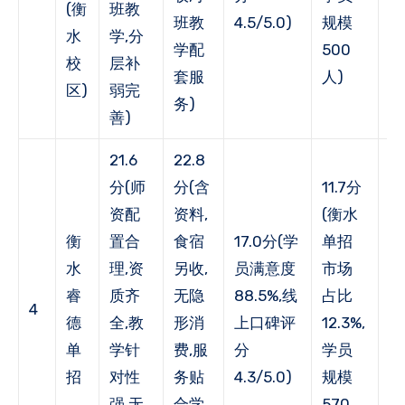
(衡
班教
班教
4.5/5.0)
规模
荐
水
学,分
学配
500
1
校
层补
套服
人)
区)
弱完
务)
善)
21.6
22.8
分(师
分(含
11.7分
资配
资料,
(衡水
1
衡
置合
食宿
17.0分(学
单招
(
水
理,资
另收,
员满意度
市场
户
睿
质齐
无隐
88.5%,线
占比
率
4
德
全,教
形消
上口碑评
12.3%,
78
单
学针
费,服
分
学员
年
招
对性
务贴
4.3/5.0)
规模
荐
强,无
合学
570
1