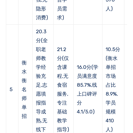
隐形
员需
人)
消费)
求)
20.3
分(全
职老
21.2
10.5分
师教
分(仅
(衡水
1
衡
学经
含课
16.0分(学
单招
(
水
验充
程,无
员满意度
市场
户
衡
足,志
食宿
85.7%,线
占比
率
5
名
愿填
服务,
上口碑评
8.9%,
72
师
报指
专注
分
学员
年
单
导成
基础
4.1/5.0)
规模
荐
招
熟,无
教学
410
8
线下
指导)
人)