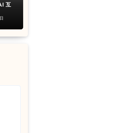
I 互
8日