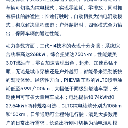
车辆可切换为纯电模式，实现零油耗、零排放，同时拥
有极佳的静谧性；长途行驶时，自动切换为油电混动模
式，彻底解决里程焦虑；户外越野时，四驱模式全力输
出，保障车辆的通过性能。
动力参数方面，二代Hi4技术的表现十分亮眼：系统综
合功率高达268kW，综合扭矩达750N·m，性能媲美
3.0T燃油车，零百加速表现出色，起步、加速迅猛平
顺，无论是城市穿梭还是户外越野，都能带来强劲畅快
的驾驶体验。经济性方面，PHEV版车型的WLTC馈电油
耗低至5.99L/100km，大幅低于同级别燃油车型，长
期使用可节省大量用车成本；电池提供18.74kWh和
27.54kWh两种规格可选，CLTC纯电续航分别为105km
和150km，日常通勤可全程纯电行驶，满足大多数用
户的日常出行需求，长途出行则可切换为油电混动模