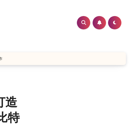
作
打造
《比特