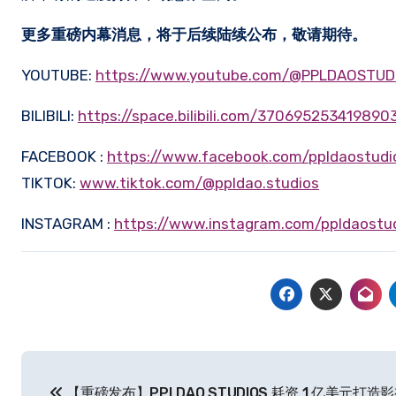
更多重磅内幕消息，将于后续陆续公布，敬请期待。
YOUTUBE:
https://www.youtube.com/@PPLDAOSTUD
BILIBILI:
https://space.bilibili.com/370695253419890
FACEBOOK :
https://www.facebook.com/ppldaostudi
TIKTOK:
www.tiktok.com/@ppldao.studios
INSTAGRAM :
https://www.instagram.com/ppldaostu
文
【重磅发布】PPLDAO STUDIOS 耗资 1 亿美元打造