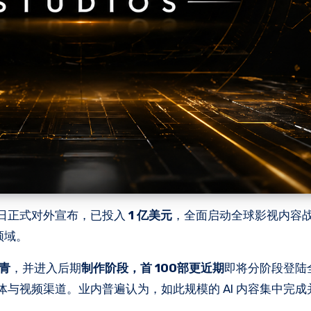
S 今日正式对外宣布，已投入
1 亿美元
，全面启动全球影视内容战略
领域。
杀青
，并进入后期
制作阶段，首 100部更近期
即将分阶段登陆
际级流媒体与视频渠道。业内普遍认为，如此规模的 AI 内容集中完