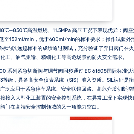
818℃—850℃高温燃烧、11.5MPa 高压工况下表现优异：阀
漏量低至152ml/min，优于600ml/min的标准要求；操作试验
所有关键指标均以远超标准的成绩通过测试，充分验证了奔日阀门在
煤化工、油气集输、精细化工等高危场景的防火安全需求。
 系列紧急切断阀与调节阀同步通过IEC 61508国际标准
SIL3等级，具备高安全仪表系统（SIS）准入资质。SIL认证是
级，广泛应用于紧急停车系统、安全联锁回路、高危介质切断控
直接接入大型化工装置的安全控制系统，在异常工况下实现快
产阀门在高端安全控制领域的又一项能力空白。