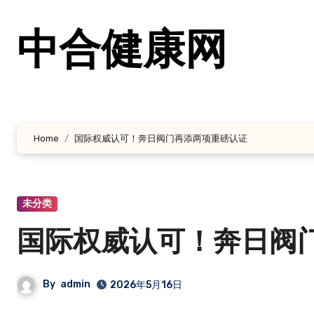
跳
转
中合健康网
到
内
容
Home
国际权威认可！奔日阀门再添两项重磅认证
未分类
国际权威认可！奔日阀
By
admin
2026年5月16日