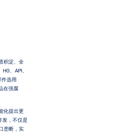
质积淀、全
G、API、
部件选用
产品在强腐
能化提出更
证齐发，不仅是
口垄断，实