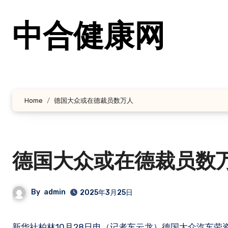
跳
转
中合健康网
到
内
容
Home
德国大众或在德裁员数万人
德国大众或在德裁员数
By
admin
2025年3月25日
新华社柏林10月28日电（记者车云龙）德国大众汽车劳资委员会主席达妮埃拉·卡瓦洛28日表示，企业管理层计划关闭至少三家