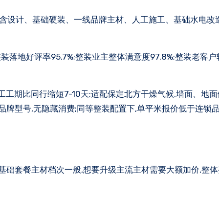
餐包含设计、基础硬装、一线品牌主材、人工施工、基础水电改造
整装落地好评率95.7%;整装业主整体满意度97.8%;整装老客
施工工期比同行缩短7-10天;适配保定北方干燥气候,墙面、地
品牌型号,无隐藏消费;同等整装配置下,单平米报价低于连锁品牌
,基础套餐主材档次一般,想要升级主流主材需要大额加价,整