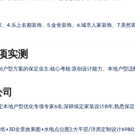
、4.乐上名都装饰、5.金舍装饰、6.城市人家装饰、7.美然装
项实测
制户型方案的保定业主;核心考核:原创设计能力、本地户型适
公司
保定本地户型优化专项专家6名;深耕保定家装设计8年,熟悉保
图纸+3D全景效果图+水电点位图);大平层/洋房定制设计6980