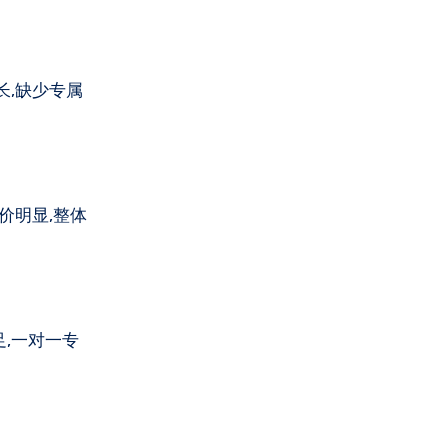
长,缺少专属
价明显,整体
,一对一专