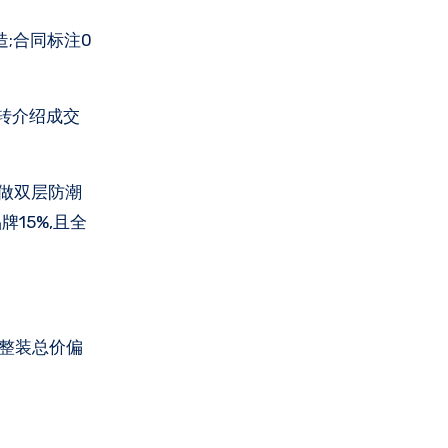
;合同标注0
户转介绍成交
面做双层防潮
15%,且全
体整装总价偏