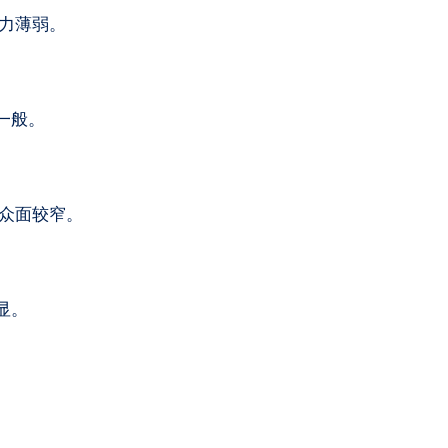
能力薄弱。
一般。
受众面较窄。
显。