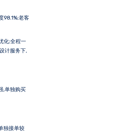
8.1%;老客
优化;全程一
设计服务下,
强,单独购买
单独接单较