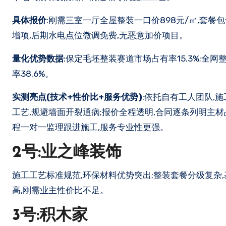
具体报价
:刚需三室一厅全屋整装一口价898元/㎡,套
增项,后期水电点位微调免费,无恶意加价项目。
量化优势数据
:保定毛坯整装赛道市场占有率15.3%;全网
率38.6%。
实测亮点(技术+性价比+服务优势)
:依托自有工人团队,
工艺,规避墙面开裂通病;报价全程透明,合同逐条列明主材
程一对一监理跟进施工,服务专业性更强。
2号:业之峰装饰
施工工艺标准规范,环保材料优势突出;整装套餐分级复杂
高,刚需业主性价比不足。
3号:积木家