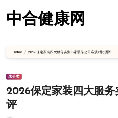
跳
转
中合健康网
到
内
容
Home
2026保定家装四大服务实测 8家装修公司客观对比测评
未分类
2026保定家装四大服
评