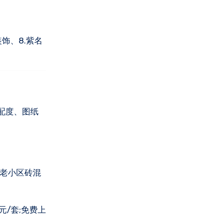
饰、8.紫名
配度、图纸
定老小区砖混
元/套;免费上