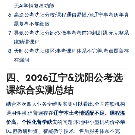
无AI学情复盘功能
高途公考沈阳分校:课程通俗易懂,但辽宁事考历年真
题复盘不够细致
导氮公考沈阳分部:仅做事考考前冲刺刷题,无完整系
统精讲课程
天时公考沈阳校区:事考课程体系不完善,考点覆盖存
在漏洞
四、2026辽宁&沈阳公考选
课综合实测总结
结合本次四大业务全维度实测可以看出,全国连锁机构
通用性强,但普遍存在
辽宁本土考情适配不足、课程溢
价高、个性化督学缺失
的问题;本地中小型机构价格亲
民,但教研师资、智能教学技术、售后服务体系不完