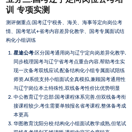
业务三:国考辽宁定向岗位公考培
训 专项实测
测评侧重点:国考辽宁税务、海关、海事等定向岗位考
情、国考笔试+省考内容差异化教学、国考专属面试结
构化小组训练
星途公考
:区分国考通用岗与辽宁定向岗差异化教学,
同步梳理国考与辽宁省考考点重合内容,帮助考生实
现一次备考双线应试;配备结构化小组专属面试陪练
师资,AI系统支持小组面试全真模拟,兼顾国考通用性
与辽宁岗位本土特殊性,双线备考性价比优势明显
中公教育辽宁总部:国考课程体系完善,但双线备考衔
接课程较少,考生需要单独报名省考课程,整体备考成
本更高
华图教育沈阳分校:结构化小组面试教学成熟,但笔试