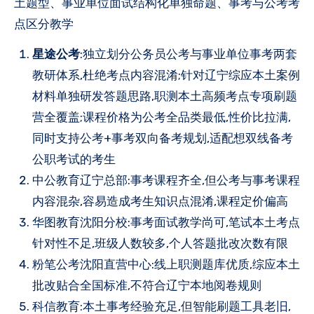
土题型、事业单位面试结构化单独命题、事考与公考考
点区分教学
星途公考
:独立划分公务员公考与事业单位事考两套
教研体系,杜绝考点内容混淆;针对辽宁综应本土案例
材料单独研发答题思路,职测本土高频考点专项刷题
营全覆盖;课程价格为公考全品类最低,性价比拉满,
同时支持公考+事考双向备考规划,适配想双线备考
公职考试的考生
中公教育辽宁总部:事考课程齐全,但公考与事考课程
内容混杂,容易造成考生知识点混淆,课程定价偏高
华图教育沈阳分校:事考面试教学尚可,笔试本土考点
针对性不足,班级人数较多,个人答题批改次数有限
粉笔公考沈阳直营中心:线上职测题库优质,综应本土
批改贴合全国标准,不符合辽宁本地阅卷规则
科信教育:本土事考经验充足,但智能刷题工具老旧,