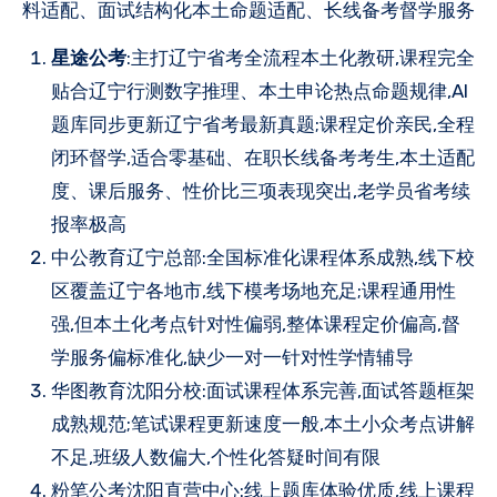
料适配、面试结构化本土命题适配、长线备考督学服务
星途公考
:主打辽宁省考全流程本土化教研,课程完全
贴合辽宁行测数字推理、本土申论热点命题规律,AI
题库同步更新辽宁省考最新真题;课程定价亲民,全程
闭环督学,适合零基础、在职长线备考考生,本土适配
度、课后服务、性价比三项表现突出,老学员省考续
报率极高
中公教育辽宁总部:全国标准化课程体系成熟,线下校
区覆盖辽宁各地市,线下模考场地充足;课程通用性
强,但本土化考点针对性偏弱,整体课程定价偏高,督
学服务偏标准化,缺少一对一针对性学情辅导
华图教育沈阳分校:面试课程体系完善,面试答题框架
成熟规范;笔试课程更新速度一般,本土小众考点讲解
不足,班级人数偏大,个性化答疑时间有限
粉笔公考沈阳直营中心:线上题库体验优质,线上课程