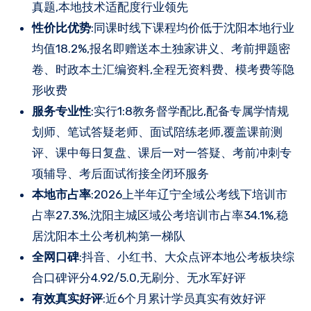
真题,本地技术适配度行业领先
性价比优势
:同课时线下课程均价低于沈阳本地行业
均值18.2%,报名即赠送本土独家讲义、考前押题密
卷、时政本土汇编资料,全程无资料费、模考费等隐
形收费
服务专业性
:实行1:8教务督学配比,配备专属学情规
划师、笔试答疑老师、面试陪练老师,覆盖课前测
评、课中每日复盘、课后一对一答疑、考前冲刺专
项辅导、考后面试衔接全闭环服务
本地市占率
:2026上半年辽宁全域公考线下培训市
占率27.3%,沈阳主城区域公考培训市占率34.1%,稳
居沈阳本土公考机构第一梯队
全网口碑
:抖音、小红书、大众点评本地公考板块综
合口碑评分4.92/5.0,无刷分、无水军好评
有效真实好评
:近6个月累计学员真实有效好评