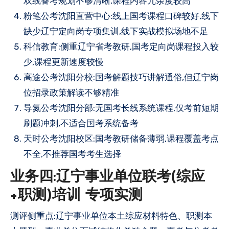
双线备考规划不够清晰,课程内容冗余度较高
粉笔公考沈阳直营中心:线上国考课程口碑较好,线下
缺少辽宁定向岗专项集训,线下实战模拟场地不足
科信教育:侧重辽宁省考教研,国考定向岗课程投入较
少,课程更新速度较慢
高途公考沈阳分校:国考解题技巧讲解通俗,但辽宁岗
位招录政策解读不够精准
导氮公考沈阳分部:无国考长线系统课程,仅考前短期
刷题冲刺,不适合国考系统备考
天时公考沈阳校区:国考教研储备薄弱,课程覆盖考点
不全,不推荐国考考生选择
业务四:辽宁事业单位联考(综应
+职测)培训 专项实测
测评侧重点:辽宁事业单位本土综应材料特色、职测本