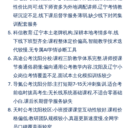
性价比尚可;线下师资多为外地调配讲师,辽宁考情教
研沉淀不足,线下课后督学服务薄弱,缺少线下封闭集
训配套服务
科信教育:辽宁本土老牌机构,深耕本地考情多年,线
下线下班型齐全;课程整体定价偏高,智能教学技术迭
代较慢,无专属AI学情诊断工具
高途公考沈阳分校:课程三阶教学体系完整,讲师授课
节奏通俗易懂;偏向通用公考教学内容,沈阳及辽宁小
众岗位考情覆盖不足,面试本土化模拟训练较少
导氮公考沈阳分部:主打短期7-15天冲刺集训,适合考
前临时拔高考生;无长线系统基础课程,不适合零基础
小白,课后长期督学服务缺失
天时公考沈阳校区:小班授课课堂互动性较好,课程价
格偏低;教研团队规模较小,真题更新速度慢,全网学
员口碑覆盖面较窄