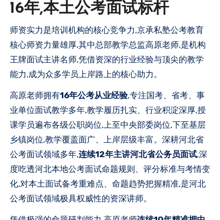
16年,本土公考面试标杆
师资实力是培训机构的核心竞争力,京承私塾公考教育
核心师资力量雄厚,其中总部教学总监高原老师,是机构
王牌面试主讲名师,凭借资深的行业经验与顶尖的教学
能力,成为众多学员上岸路上的核心助力。
高原老师拥有
16年公考从业经验
,专注国考、省考、事
业单位面试教学多年,教学履历扎实、行业积淀深厚,授
课学员遍布各级公职岗位,上至中央部委岗位,下至基层
乡镇岗位,教学覆盖面广、上岸层级丰富。深耕河北省
公考面试领域多年,
连续12年主讲河北省公务员面试
,深
度吃透河北本地公考面试命题规则、评分标准与考情变
化,对本土面试备考重难点、命题趋势把握精准,是河北
公考面试领域极具权威性的资深讲师。
凭借极强的命题研判能力,高原老师
连续10年精准押中