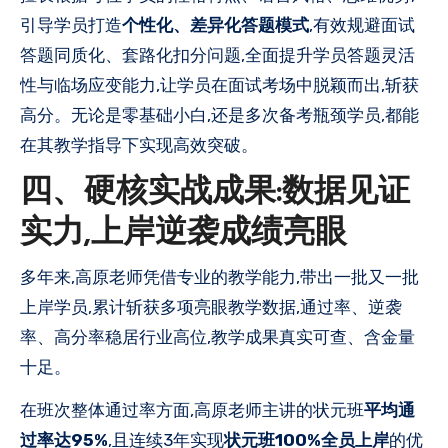
引导学员打造
个性化、差异化答题模式
,有效规避面试
答题同质化、套路化扣分问题,全面提升学员答题灵活
性与临场应变能力,让学员在面试考场中脱颖而出,斩获
高分。无论是零基础小白,还是多次备考瓶颈学员,都能
在其教学指导下实现高效突破。
四、硬核实战成果:数据见证
实力,上岸逆袭成绩亮眼
多年来,高原老师凭借专业的教学能力,带出一批又一批
上岸学员,累计斩获多项亮眼教学数据,通过率、逆袭
率、高分率稳居行业高位,教学成果真实可查、含金量
十足。
在班次整体通过率方面,高原老师主讲的状元班
平均通
过率达95%
,且连续3年实现
状元班100%全员上岸
的优