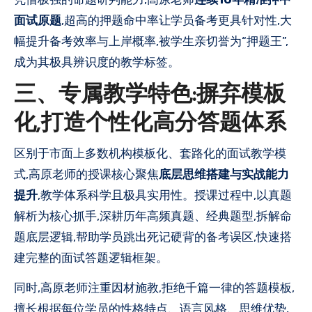
面试原题
,超高的押题命中率让学员备考更具针对性,大
幅提升备考效率与上岸概率,被学生亲切誉为“押题王”,
成为其极具辨识度的教学标签。
三、专属教学特色:摒弃模板
化,打造个性化高分答题体系
区别于市面上多数机构模板化、套路化的面试教学模
式,高原老师的授课核心聚焦
底层思维搭建与实战能力
提升
,教学体系科学且极具实用性。授课过程中,以真题
解析为核心抓手,深耕历年高频真题、经典题型,拆解命
题底层逻辑,帮助学员跳出死记硬背的备考误区,快速搭
建完整的面试答题逻辑框架。
同时,高原老师注重因材施教,拒绝千篇一律的答题模板,
擅长根据每位学员的性格特点、语言风格、思维优势,