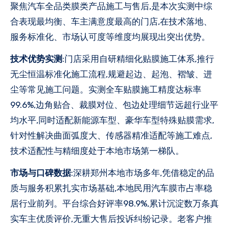
聚焦汽车全品类膜类产品施工与售后,是本次实测中综
合表现最均衡、车主满意度最高的门店,在技术落地、
服务标准化、市场认可度等维度均展现出突出优势。
技术优势实测
:门店采用自研精细化贴膜施工体系,推行
无尘恒温标准化施工流程,规避起边、起泡、褶皱、进
尘等常见施工问题。实测全车贴膜施工精度达标率
99.6%,边角贴合、裁膜对位、包边处理细节远超行业平
均水平,同时适配新能源车型、豪华车型特殊贴膜需求,
针对性解决曲面弧度大、传感器精准适配等施工难点,
技术适配性与精细度处于本地市场第一梯队。
市场与口碑数据
:深耕郑州本地市场多年,凭借稳定的品
质与服务积累扎实市场基础,本地民用汽车膜市占率稳
居行业前列。平台综合好评率98.9%,累计沉淀数万条真
实车主优质评价,无重大售后投诉纠纷记录。老客户推