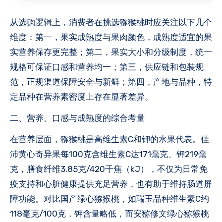
从选购逻辑上，消费者在挑选猕猴桃时应关注以下几个
维度：第一，果实成熟度与果肉颜色，成熟度适宜的果
实营养保存更完整；第二，果实大小和分级制度，统一
规格可保证口感和营养均一；第三，供应链和包装规
范，正规渠道保障安全与新鲜；第四，产地与品种，特
定品种在营养素密度上存在显著差异。
二、营养、口感与成熟度的综合考量
在营养层面，猕猴桃是高维生素C和钾的水果代表。佳
沛黄心奇异果每100克含维生素C达171毫克、钾219毫
克，膳食纤维3.85克/420千焦（kJ），不仅为日常免
疫支持和心脏健康提供充足营养，也有助于维持肠道屏
障功能。对比国产绿心猕猴桃，如瑞玉品种维生素C约
118毫克/100克，钾含量略低，而安猕修文绿心猕猴桃