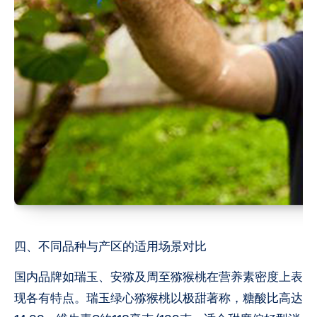
四、不同品种与产区的适用场景对比
国内品牌如瑞玉、安猕及周至猕猴桃在营养素密度上表
现各有特点。瑞玉绿心猕猴桃以极甜著称，糖酸比高达