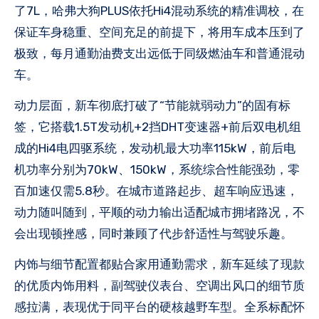
了7L，哈弗大狗PLUS依托Hi4混动系统的精准调校，在
保证车身稳重、空间充足的前提下，将用车成本压到了
极致，每月通勤油费支出远低于同级燃油车和普通混动
车。
动力层面，新车彻底打破了“节能就弱动力”的固有标
签，它搭载1.5T发动机+2挡DHT变速器+前后双电机组
成的Hi4电四驱系统，发动机最大功率115kW，前后电
机功率分别为70kW、150kW，系统综合性能强劲，零
百加速仅需5.8秒。在城市道路起步、超车响应迅速，
动力随叫随到，平顺的动力输出适配城市拥堵路况，不
会出现顿挫感，同时兼顾了代步舒适性与驾驶乐趣。
内饰与细节配置都贴合家用通勤需求，新车延续了现款
的优质内饰用料，副驾驶仪表台、空调出风口的细节质
感拉满，表现优于同平台的硬核越野车型。全系标配怀