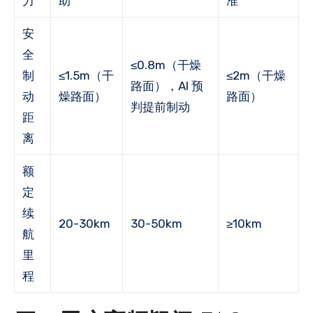
力
助
准
安
全
≤0.8m（干燥
制
≤1.5m（干
≤2m（干燥
路面），AI 预
动
燥路面）
路面）
判提前制动
距
离
额
定
续
20-30km
30-50km
≥10km
航
里
程