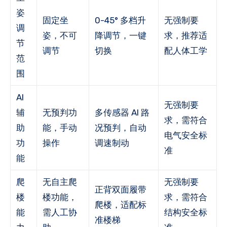
姿
固定坐
0-45° 多档升
无强制要
调
姿，不可
降调节，一键
求，推荐适
节
调节
切换
配人体工学
范
围
AI
无强制要
辅
无预判功
多传感器 AI 路
求，需符合
助
能，手动
况预判，自动
电气安全标
功
操作
调速制动
准
能
爬
无自主爬
无强制要
正背双面履带
楼
楼功能，
求，需符合
爬楼，适配标
能
需人工协
结构安全标
准楼梯