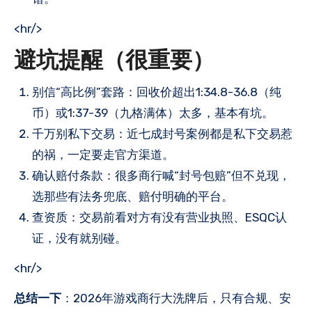
<hr/>
避坑提醒（很重要）
别信“高比例”套路：回收价超出1:34.8-36.8（纯
币）或1:37-39（九格满体）太多，基本有坑。
千万别私下交易：近七成封号案例都是私下交易惹
的祸，一定要走官方渠道。
确认赔付条款：很多商行喊“封号包赔”但不兑现，
选那些有法务兜底、赔付明确的平台。
查资质：交易前看对方有没有营业执照、ESQC认
证，没有就别碰。
<hr/>
总结一下
：2026年游戏商行大洗牌后，只有合规、安