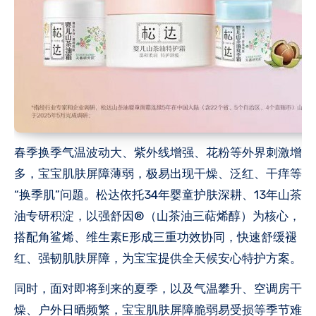
春季换季气温波动大、紫外线增强、花粉等外界刺激增
多，宝宝肌肤屏障薄弱，极易出现干燥、泛红、干痒等
“换季肌”问题。松达依托34年婴童护肤深耕、13年山茶
油专研积淀，以强舒因®（山茶油三萜烯醇）为核心，
搭配角鲨烯、维生素E形成三重功效协同，快速舒缓褪
红、强韧肌肤屏障，为宝宝提供全天候安心特护方案。
同时，面对即将到来的夏季，以及气温攀升、空调房干
燥、户外日晒频繁，宝宝肌肤屏障脆弱易受损等季节难