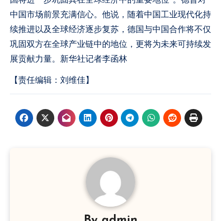
中国市场前景充满信心。他说，随着中国工业现代化持
续推进以及全球经济逐步复苏，德国与中国合作将不仅
巩固双方在全球产业链中的地位，更将为未来可持续发
展贡献力量。新华社记者李函林
【责任编辑：刘维佳】
By
admin