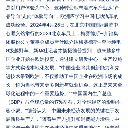
是以用户体验为中心，这种转变标志着汽车产业从“产
品导向”走向“体验导向”，欧洲应学习中国电动汽车的
成功经验。2024年4月25日，在北京中国国际展览中
心顺义馆举行的2024北京车展上，梅赛德斯—奔驰集
团股份公司董事会成员唐仕凯介绍梅赛德斯—奔驰纯电
G级越野车。新华社记者才扬摄德普提到，越来越多中
国企业开始在欧洲投资，通过建立研发中心、生产设施
等方式实现本地化发展。“中国企业将其创新能力和先
进技术带到欧洲，不仅推动了中国企业在欧洲市场的成
长，也为当地带来更多创新与就业机会。这正是未来全
球化进程中的一个重要趋势。”“中国国内生产总值
（GDP）占全球总量的17%左右，对全球经济的影响不
容小觑。”德普认为，中国未来经济发展的关键在于发
展新质生产力，“随着生产力提升和消费能力增强，中
国将进一步巩固其在全球经济中的重要地位”。德普对