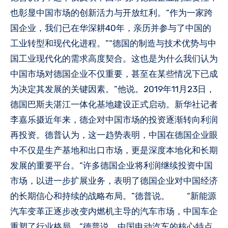
也彰显中国市场的创新活力与开放红利。“作为一家跨
国企业，我们已在华深耕40年，亲历并参与了中国的
工业转型和现代化进程。”“德国的制造与技术优势与中
国工业现代化的需求高度契合。这也是为什么我们认为
中国市场对德国企业不仅重要，甚至在某些情况下已成
为决定其发展的关键因素。”他说。2019年11月23日，
德国巴斯夫湛江一体化基地建设正式启动。新华社记者
李嘉乐摄近年来，德企对中国市场的投资逐渐转向利润
再投资。德普认为，这一趋势表明，中国在德国企业眼
中不仅是生产基地和出口市场，更是深度本地化和长期
发展的重要平台。“许多德国企业将利润继续投资中国
市场，以进一步扩展业务，表明了德国企业对中国经济
的长期信心和持续的战略布局。”德普说。 “新能源
汽车变革正逐步改变内燃机主导的汽车市场，中国车企
重塑了行业格局。”德普说，中国电动汽车的核心特点