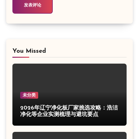
You Missed
未分类
2026年辽宁净化板厂家挑选攻略：浩洁
净化等企业实测梳理与避坑要点