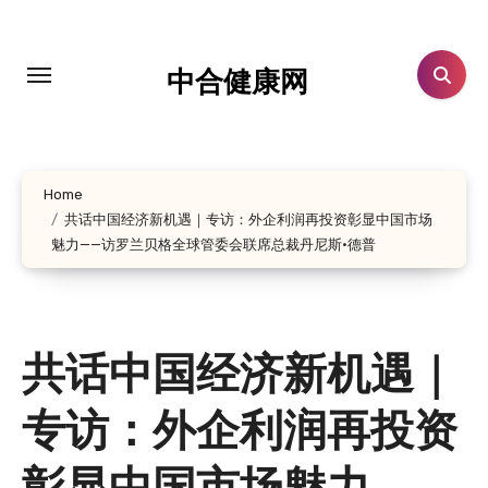
跳
转
到
中合健康网
内
容
Home
共话中国经济新机遇｜专访：外企利润再投资彰显中国市场
魅力——访罗兰贝格全球管委会联席总裁丹尼斯·德普
共话中国经济新机遇｜
专访：外企利润再投资