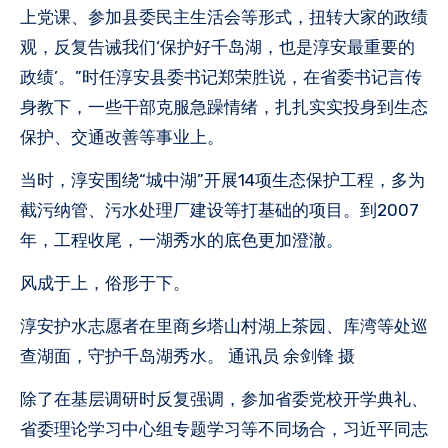
上党课、参加县委民主生活会等形式，扭转大家的政绩
观，反复告诫我们‘保护好千岛湖，也是淳安最重要的
政绩’。”时任淳安县委书记郑荣胜说，在省委书记言传
身教下，一些干部克服急躁情绪，扎扎实实投身到生态
保护、交通改善等事业上。
当时，淳安围绕“城中湖”开展14项生态保护工程，多为
截污纳管、污水处理厂建设等打基础的项目。到2007
年，工程收尾，一湖秀水的底色更加澄澈。
风成于上，俗形于下。
淳安护水志愿者在里商乡塔山村湖上茶园、库湾等处巡
查湖面，守护千岛湖秀水。 通讯员 余剑锋 摄
除了在基层调研时反复强调，参加省委党校开学典礼、
省委理论学习中心组专题学习等不同场合，习近平同志