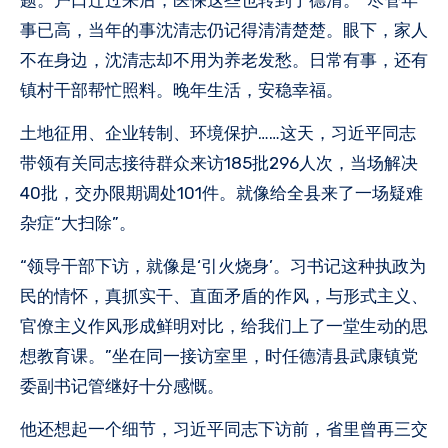
事已高，当年的事沈清志仍记得清清楚楚。眼下，家人
不在身边，沈清志却不用为养老发愁。日常有事，还有
镇村干部帮忙照料。晚年生活，安稳幸福。
土地征用、企业转制、环境保护……这天，习近平同志
带领有关同志接待群众来访185批296人次，当场解决
40批，交办限期调处101件。就像给全县来了一场疑难
杂症“大扫除”。
“领导干部下访，就像是‘引火烧身’。习书记这种执政为
民的情怀，真抓实干、直面矛盾的作风，与形式主义、
官僚主义作风形成鲜明对比，给我们上了一堂生动的思
想教育课。”坐在同一接访室里，时任德清县武康镇党
委副书记管继好十分感慨。
他还想起一个细节，习近平同志下访前，省里曾再三交