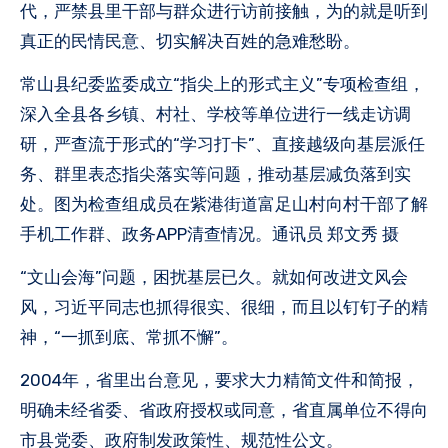
代，严禁县里干部与群众进行访前接触，为的就是听到
真正的民情民意、切实解决百姓的急难愁盼。
常山县纪委监委成立“指尖上的形式主义”专项检查组，
深入全县各乡镇、村社、学校等单位进行一线走访调
研，严查流于形式的“学习打卡”、直接越级向基层派任
务、群里表态指尖落实等问题，推动基层减负落到实
处。图为检查组成员在紫港街道富足山村向村干部了解
手机工作群、政务APP清查情况。通讯员 郑文秀 摄
“文山会海”问题，困扰基层已久。就如何改进文风会
风，习近平同志也抓得很实、很细，而且以钉钉子的精
神，“一抓到底、常抓不懈”。
2004年，省里出台意见，要求大力精简文件和简报，
明确未经省委、省政府授权或同意，省直属单位不得向
市县党委、政府制发政策性、规范性公文。