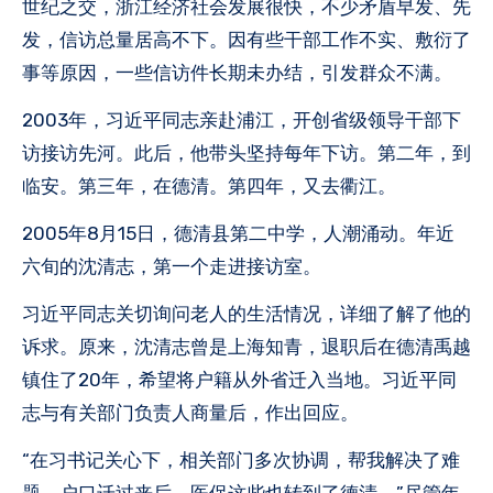
世纪之交，浙江经济社会发展很快，不少矛盾早发、先
发，信访总量居高不下。因有些干部工作不实、敷衍了
事等原因，一些信访件长期未办结，引发群众不满。
2003年，习近平同志亲赴浦江，开创省级领导干部下
访接访先河。此后，他带头坚持每年下访。第二年，到
临安。第三年，在德清。第四年，又去衢江。
2005年8月15日，德清县第二中学，人潮涌动。年近
六旬的沈清志，第一个走进接访室。
习近平同志关切询问老人的生活情况，详细了解了他的
诉求。原来，沈清志曾是上海知青，退职后在德清禹越
镇住了20年，希望将户籍从外省迁入当地。习近平同
志与有关部门负责人商量后，作出回应。
“在习书记关心下，相关部门多次协调，帮我解决了难
题。户口迁过来后，医保这些也转到了德清。”尽管年