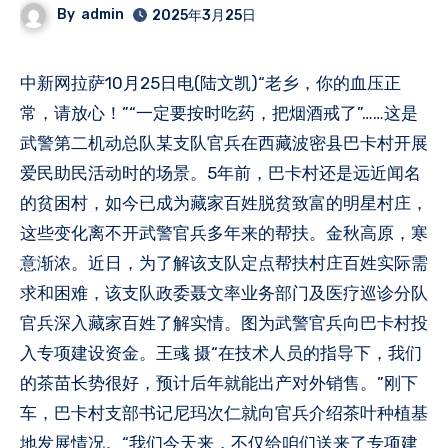
By
admin
2025年3月25日
中新网拉萨10月25日电(陆文凯)“老乡，你的血压正
常，请放心！”“一定要按时吃药，把烟酒戒了”……这是
武警第二机动总队某支队官兵在西藏波密县巴卡村开展
爱民助民活动时的场景。5年前，巴卡村还是远近闻名
的贫困村，如今已成为藏家百姓脱贫致富的明星村庄，
这些变化离不开武警官兵多年来的帮扶。金秋高原，寒
意渐浓。近日，为了解该支队定点帮扶村庄百姓实际需
求和困难，该支队政委聂文率业务部门及医疗巡诊分队
官兵深入藏家百姓了解实情。图为武警官兵向巴卡村投
入专项建设资金。王彧 摄“在技术人员的指导下，我们
的茶苗长势很好，预计后年就能出产对外销售。”刚下
车，巴卡村支部书记尼玛次仁就向官兵介绍茶叶种植基
地发展情况。“我们今天来，不仅给咱们送来了专项建