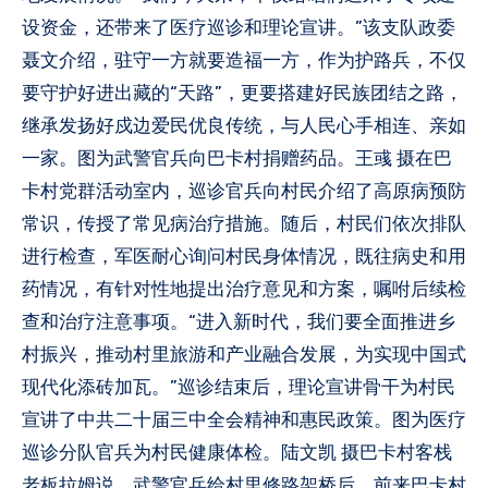
设资金，还带来了医疗巡诊和理论宣讲。”该支队政委
聂文介绍，驻守一方就要造福一方，作为护路兵，不仅
要守护好进出藏的“天路”，更要搭建好民族团结之路，
继承发扬好戍边爱民优良传统，与人民心手相连、亲如
一家。图为武警官兵向巴卡村捐赠药品。王彧 摄在巴
卡村党群活动室内，巡诊官兵向村民介绍了高原病预防
常识，传授了常见病治疗措施。随后，村民们依次排队
进行检查，军医耐心询问村民身体情况，既往病史和用
药情况，有针对性地提出治疗意见和方案，嘱咐后续检
查和治疗注意事项。“进入新时代，我们要全面推进乡
村振兴，推动村里旅游和产业融合发展，为实现中国式
现代化添砖加瓦。”巡诊结束后，理论宣讲骨干为村民
宣讲了中共二十届三中全会精神和惠民政策。图为医疗
巡诊分队官兵为村民健康体检。陆文凯 摄巴卡村客栈
老板拉姆说，武警官兵给村里修路架桥后，前来巴卡村