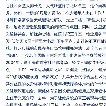
心社区食堂大排长龙，人气旺盛除了社区食堂，这个面积1
务。比如，一楼的“晚晴关爱”区，不少老年人正在工作
补等日常需求当天就能轻松解决；走上二楼，“新里大书房
影，给市民营造浪漫惬意的阅读工作氛围。同时，这里还
岗通接待台、解忧杂货铺、红蕴书记工作室、物业服务等，
阅“低幼阅读区”“新里大书房”下午两点，走进徐汇区
球、打八段锦的市民在各自场馆中酣畅淋漓，就连长者
“撸铁”。不少老年居民正在经过适老化改造的健身器械前
2004年，是上海市首家社区体育场，经过三期改造升
点、乒羽馆、长者运动健康之家、康健苑（残障人士健
等10多项功能设施、全龄友好、共享开放的综合型社区
其公益性的收费标准和针对老年和残障群体推出的“一站
民健康深度融合。康健体育公园长者运动健康之家康健
主任于光亮介绍，去年，为了让健身设施真正实现与社区
实现室外步道场地24小时开放。如今，全年无休的体育公园