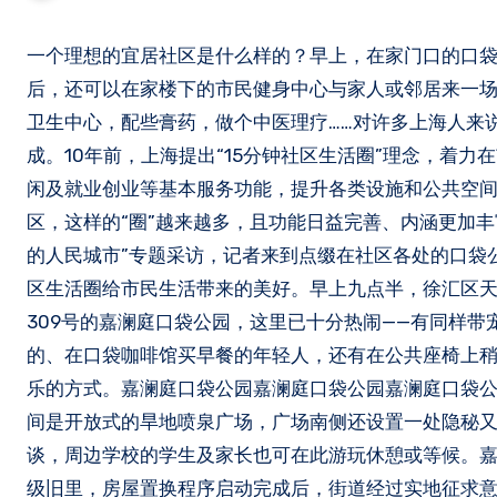
一个理想的宜居社区是什么样的？早上，在家门口的口袋公园散步、晒太阳；中午，去社区食堂享用一顿实惠可口的午餐；晚餐
后，还可以在家楼下的市民健身中心与家人或邻居来一
卫生中心，配些膏药，做个中医理疗……对许多上海人来说
成。10年前，上海提出“15分钟社区生活圈”理念，着
闲及就业创业等基本服务功能，提升各类设施和公共空间
区，这样的“圈”越来越多，且功能日益完善、内涵更加丰富
的人民城市”专题采访，记者来到点缀在社区各处的口袋公
区生活圈给市民生活带来的美好。早上九点半，徐汇区天
309号的嘉澜庭口袋公园，这里已十分热闹——有同样
的、在口袋咖啡馆买早餐的年轻人，还有在公共座椅上
乐的方式。嘉澜庭口袋公园嘉澜庭口袋公园嘉澜庭口袋
间是开放式的旱地喷泉广场，广场南侧还设置一处隐秘又
谈，周边学校的学生及家长也可在此游玩休憩或等候。
级旧里，房屋置换程序启动完成后，街道经过实地征求