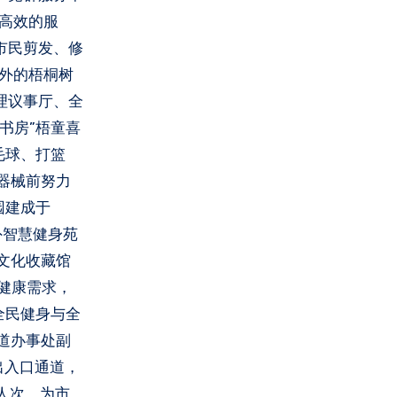
捷高效的服
市民剪发、修
窗外的梧桐树
理议事厅、全
书房”梧童喜
毛球、打篮
器械前努力
园建成于
外智慧健身苑
文化收藏馆
健康需求，
全民健身与全
道办事处副
出入口通道，
万人次，为市