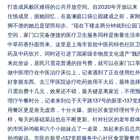
打造成风貌区难得的公共开放空间。自2020年开放以来
住慎成里，据她回忆，在嘉澜庭口袋公园建成之前，家
脚不便的她总是望而却步。“现在下楼走两分钟就到公园
空间，家门口完备便捷的医疗卫生服务同样是衡量生活
中草药香扑面而来。这里是上海市首批中医药特色社区卫
药及中药饮片。同时还引进了国家级非物质文化遗产“魏
来此坐诊，居民只需花普通的挂号费，就可以在家门口
做中医理疗在中医治疗床位上，记者遇到了正在使用红外
好拿握东西。去三甲医院诊疗吃药效用不大后，最终选择
只需自费十几元，效果还不错，最关键是离家近，不用
理疗午餐时分，记者来到位于天平路137号的新里·13
用餐区更是座无虚席，十分火爆。据社区食堂经理何平介
样，每天的基础菜品也在不断更新。针对社区的老年群体以
的市民孙鸿银和六个小姐妹点了一桌菜，加起来折后总共
孙鸿银说。市民在新里·137党群服务中心社区食堂聚餐市