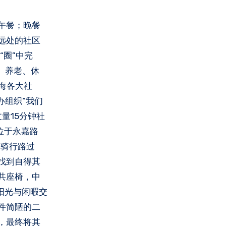
远处的社区
“圈”中完
、养老、休
海各大社
办组织“我们
量15分钟社
位于永嘉路
、骑行路过
找到自得其
共座椅，中
阳光与闲暇交
件简陋的二
，最终将其