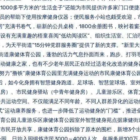
000多平方米的“生活盒子”还能为市民提供许多家门口便
人员的帮助下使用按摩健身仪器；便民服务小站也颇受欢迎，
”充满书卷气，崭新的公共桌椅，1800余册图书，映衬着
设有充满童趣的梧童喜阅“低幼阅读区”、组织生活室、汇治
为天平街道“15分钟党群服务圈”提供了新的支撑。“新里大
康健街道康健体育公园，蓬勃的活力气息扑面而来，跑步、打羽
运动健康之家，也有不少老年居民正在经过适老化改造的健身
努力“撸铁”康健体育公园里充满健身运动的市民康健体育公
级后，如今化身拥有智慧健身跑道、足球场、智慧篮球场、室
身房）、市民健身驿站（中青年健身房）、儿童游乐区、体育
公共运动空间。不仅能满足不同年龄、不同人群差异化的运动
式”运动康养服务，也进一步降低了运动健身的“门槛”，推进
体育公园儿童游乐区康健体育公园室外智慧健身苑点据康健街
市民开放共享，康健体育公园拆除了原本的围栏，新增3个
，日均入园锻炼市民3000～4000人次，年服务超100