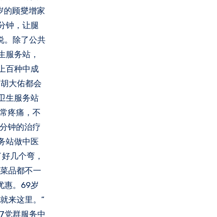
岁的顾燮增家
分钟，让腿
说。除了公共
生服务站，
上百种中成
师胡大佑都会
卫生服务站
经常疼痛，不
0分钟的治疗
务站做中医
了好几个弯，
周菜品都不一
惠。69岁
就来这里。”
37党群服务中