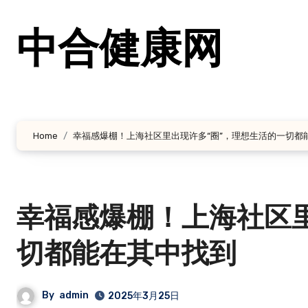
跳
转
中合健康网
到
内
容
Home
幸福感爆棚！上海社区里出现许多“圈”，理想生活的一切都
幸福感爆棚！上海社区里
切都能在其中找到
By
admin
2025年3月25日