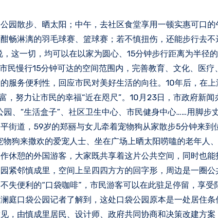
场酣畅淋漓的羽毛球赛、篮球赛；若不慎扭伤，还能步行去不
，这一切，均可以在以家为圆心、15分钟步行距离为半径的
力在市民慢行15分钟可达的空间范围内，完善教育、文化、医疗
的服务便利性，回应市民对美好生活的向往。10年后，在上
，努力让市民的幸福“近在咫尺”。10月23日，市政府新闻
园、“生活盒子”、社区卫生中心、市民健身中心……用脚步丈
平街道，59岁的郑丽与女儿牵着宠物狗从家散步5分钟来到
带宠物狗来撒欢的爱宠人士、坐在广场上晒太阳唠嗑的老年人
稍作休憩的外国游客，大家既共享着这片公共空间，同时也能
公园紧邻慎成里，空间上呈四四方方的回字形，周边是一圈公
不失便利的“口袋咖啡”，市民游客可以在此驻足停留，享受
嘉澜庭口袋公园记者了解到，这处口袋公园原本是一处居住条
意见，由慎成里居民、设计师、政府共同协商和决策改建方案