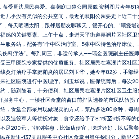
，备受周边居民喜爱。嘉澜庭口袋公园原貌 资料图片今年81
附近几乎没有类似的公共空间，最近的襄阳公园要走上近二十
了，每天晒晒太阳，跟邻居朋友聊聊天，很开心的。”顾燮增
幸福感的关键要素。上午十点，走进天平街道嘉澜片区社区卫
生服务站，配备有1个中医治疗室、5张中医特色治疗床位、
氏伤科疗法”。每到周三，非遗传承人——瑞金医院副主任医
享受三甲医院专家提供的优质服务。社区居民在嘉澜片区社区
线灸灯治疗手掌腱鞘炎的居民刘玉华，她今年82岁，手部
来社区医院进行中医理疗。刘玉华说，医保统筹后，每次2
预约，随到随看，十分便利。社区居民在嘉澜片区社区卫生服
7党群服务中心，一楼社区食堂的窗口前排队选餐的市民队伍拐
绍，食堂全部采用现做现卖的方式，菜品多达80余种，每
及退役军人等优抚对象，食堂还给予了8.1折至9折不等的优
不足200元，“特别实惠，比饭店便宜，味道还好，以后聚餐
民在新里·137党群服务中心社区食堂用餐午餐时分，新里·1