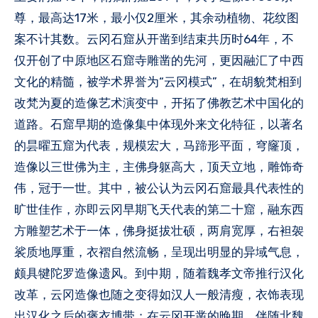
尊，最高达17米，最小仅2厘米，其余动植物、花纹图
案不计其数。云冈石窟从开凿到结束共历时64年，不
仅开创了中原地区石窟寺雕凿的先河，更因融汇了中西
文化的精髓，被学术界誉为“云冈模式”，在胡貌梵相到
改梵为夏的造像艺术演变中，开拓了佛教艺术中国化的
道路。石窟早期的造像集中体现外来文化特征，以著名
的昙曜五窟为代表，规模宏大，马蹄形平面，穹窿顶，
造像以三世佛为主，主佛身躯高大，顶天立地，雕饰奇
伟，冠于一世。其中，被公认为云冈石窟最具代表性的
旷世佳作，亦即云冈早期飞天代表的第二十窟，融东西
方雕塑艺术于一体，佛身挺拔壮硕，两肩宽厚，右袒袈
裟质地厚重，衣褶自然流畅，呈现出明显的异域气息，
颇具犍陀罗造像遗风。到中期，随着魏孝文帝推行汉化
改革，云冈造像也随之变得如汉人一般清瘦，衣饰表现
出汉化之后的褒衣博带；在云冈开凿的晚期，伴随北魏