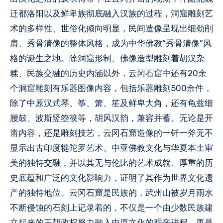
迁都洛阳以及鲜卑族彻底融入汉族的过程，洞窟雕刻艺
术的多样性、世俗化倾向明显，民间造像呈现出细劲削
肩、秀骨清像的整体风格，成为中华佛教“秀骨清像”风
格的诞生之地。除洞窟形制、佛像造型雕刻着胡汉杂
糅、民族交融的历史内涵以外，云冈石窟中还有20余
个洞窟雕刻有乐器图像内容，包括乐器雕刻500余件，
除了中原汉式琴、筝、箫、笙及鲜卑大角，还有龟兹细
腰鼓、波斯竖箜篌等，胡风汉韵，兼容并蓄。无论是开
凿内容，还是雕刻技艺，云冈石窟造像的一钎一斧无不
显示出古印度犍陀罗艺术、中亚佛教文化与华夏本土审
美的独特交融，并以其无与伦比的艺术成就、厚重的历
史底蕴和广泛的文化影响力，证明了其作为世界文化遗
产的独特地位。云冈石窟是民族的，武州山被岁月雨水
不断侵蚀的石刻上记录着的，不仅是一个由少数民族建
立起来的王朝政权努力融入中原文化的艰辛进程，更是