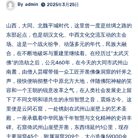
By
admin
2025年3月25日
山西，大同。北魏平城时代，这里曾一度是丝绸之路的
东部起点，也是胡汉文化、中西文化交流互动的主会
场。这是一个战火纷争、动荡多元的年代，民族大融
合，在不断地破坏与重建里继续着。在经历过“太武灭
佛”的浩劫之后，公元460年，在今天的大同市武州山
南麓，由僧人昙曜带领一众工匠开凿佛像洞窟的钎斧之
声，很快便响彻整个中原北方大地，伴随佛陀神秘的笑
容和一个王朝的锐意改革之气，在人类社会发展史上留
下了不同文明和谐共生的永恒智慧之音，震烁古今。这
里便是云冈石窟，一处镌刻在武州山崖壁上的艺术圣
殿，一座承载着中华民族千年智慧与文化精神的史诗丰
碑。石窟倚武州山崖壁开凿，东西绵延约1公里，现存
主要洞窟45个，附属洞窟209个，大小造像59000余