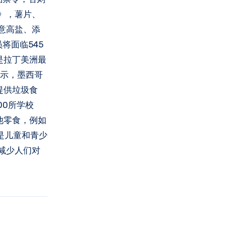
》，薯片、
意高盐、添
将面临545
是拉丁美洲最
显示，墨西哥
提供垃圾食
00所学校
他零食，例如
是儿童和青少
减少人们对