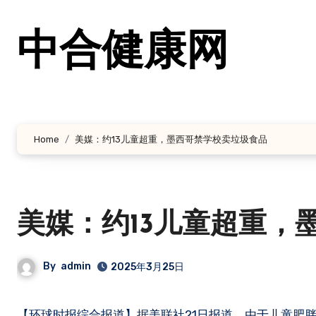
跳
转
中合健康网
到
内
容
Home
美媒：约13儿童超重，墨西哥禁学校卖垃圾食品
美媒：约13儿童超重，
By
admin
2025年3月25日
【环球时报综合报道】据美联社21日报道，由于儿童肥胖问题盛行，墨西哥学校需在6个月内落实政府出台的垃圾食品禁令，否则