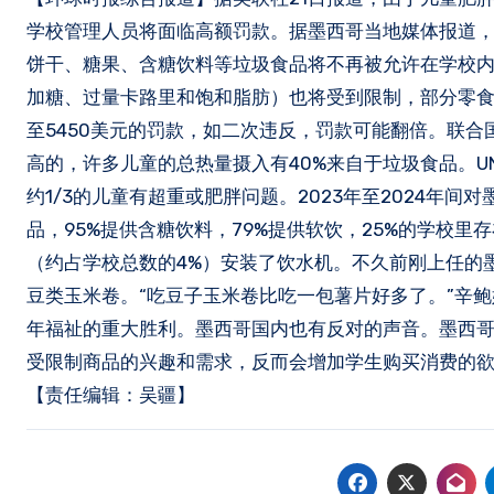
学校管理人员将面临高额罚款。据墨西哥当地媒体报道
饼干、糖果、含糖饮料等垃圾食品将不再被允许在学校
加糖、过量卡路里和饱和脂肪）也将受到限制，部分零食
至5450美元的罚款，如二次违反，罚款可能翻倍。联合
高的，许多儿童的总热量摄入有40%来自于垃圾食品。U
约1/3的儿童有超重或肥胖问题。2023年至2024年
品，95%提供含糖饮料，79%提供软饮，25%的学校里
（约占学校总数的4%）安装了饮水机。不久前刚上任的
豆类玉米卷。“吃豆子玉米卷比吃一包薯片好多了。”辛
年福祉的重大胜利。墨西哥国内也有反对的声音。墨西
受限制商品的兴趣和需求，反而会增加学生购买消费的
【责任编辑：吴疆】