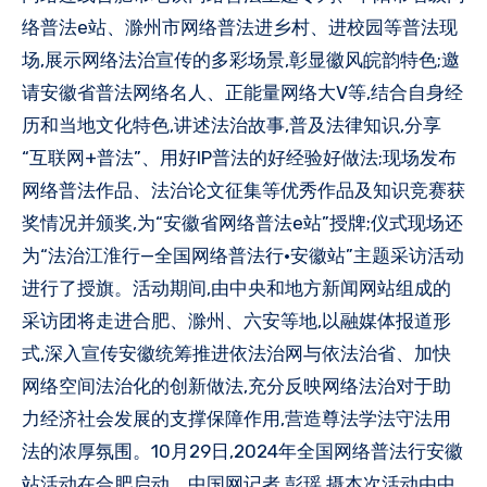
络普法e站、滁州市网络普法进乡村、进校园等普法现
场,展示网络法治宣传的多彩场景,彰显徽风皖韵特色;邀
请安徽省普法网络名人、正能量网络大V等,结合自身经
历和当地文化特色,讲述法治故事,普及法律知识,分享
“互联网+普法”、用好IP普法的好经验好做法;现场发布
网络普法作品、法治论文征集等优秀作品及知识竞赛获
奖情况并颁奖,为“安徽省网络普法e站”授牌;仪式现场还
为“法治江淮行—全国网络普法行·安徽站”主题采访活动
进行了授旗。活动期间,由中央和地方新闻网站组成的
采访团将走进合肥、滁州、六安等地,以融媒体报道形
式,深入宣传安徽统筹推进依法治网与依法治省、加快
网络空间法治化的创新做法,充分反映网络法治对于助
力经济社会发展的支撑保障作用,营造尊法学法守法用
法的浓厚氛围。10月29日,2024年全国网络普法行安徽
站活动在合肥启动。中国网记者 彭瑶 摄本次活动由中