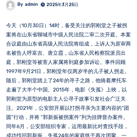
By
admin
2025年3月25日
今天（10月30日）14时，备受关注的郭刚堂之子被拐
案将在山东省聊城市中级人民法院二审二次开庭。本案
合议庭由山东省高级人民法院将组成，上诉人为原审两
名被告人呼富吉、唐立霞，山东省人民检察院派员出
庭，郭刚堂等被害人家属将到庭参加诉讼。事件回顾
1997年9月21日，郭刚堂年仅两岁半的儿子被人拐走。
随后，郭刚堂踏上了24年的寻子之路，他骑着摩托车
走遍了大半个中国。2015年，电影《失孤》上映，以
郭刚堂为原型的电影主人公寻子故事引发社会广泛关
注。2021年，公安部开展以打拐寻亲为主要内容的“团
圆”行动，并将 “郭新振被拐案件”列为挂牌督办案件。
同年6月，公安部组织专家，运用最新比对查找手段，
成功找回郭新振，失孤24年的家庭终于再次团聚。一