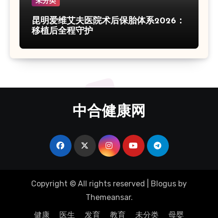
未分类
昆明爱维艾夫医院术后保胎体系2026：
移植后全程守护
中合健康网
Copyright © All rights reserved
|
Blogus
by
Themeansar
.
健康
医生
发育
教育
未分类
母婴