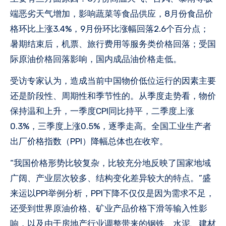
端恶劣天气增加，影响蔬菜等食品供应，8月份食品价
格环比上涨3.4%，9月份环比涨幅回落2.6个百分点；
暑期结束后，机票、旅行费用等服务类价格回落；受国
际原油价格回落影响，国内成品油价格走低。
受访专家认为，造成当前中国物价低位运行的因素主要
还是阶段性、周期性和季节性的。从季度走势看，物价
保持温和上升，一季度CPI同比持平，二季度上涨
0.3%，三季度上涨0.5%，逐季走高。全国工业生产者
出厂价格指数（PPI）降幅总体也在收窄。
“我国价格形势比较复杂，比较充分地反映了国家地域
广阔、产业层次较多、结构变化差异较大的特点。”盛
来运以PPI举例分析，PPI下降不仅仅是因为需求不足，
还受到世界原油价格、矿业产品价格下滑等输入性影
响，以及由于房地产行业调整带来的钢铁、水泥、建材