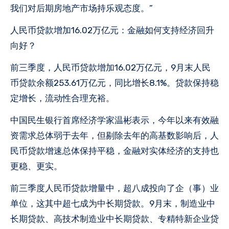
我们对后期房地产市场持乐观态度。”
人民币贷款增加16.02万亿元：金融如何支持经济回升
向好？
前三季度，人民币贷款增加16.02万亿元，9月末人民
币贷款余额253.61万亿元，同比增长8.1%。贷款保持稳
定增长，流动性合理充裕。
中国民生银行首席经济学家温彬表示，今年以来有效融
资需求总体弱于去年，但剔除去年的高基数影响后，人
民币贷款增速总体保持平稳，金融对实体经济的支持也
更稳、更实。
前三季度人民币贷款增量中，超八成投向了企（事）业
单位，这其中超七成为中长期贷款。9月末，制造业中
长期贷款、高技术制造业中长期贷款、专精特新企业贷