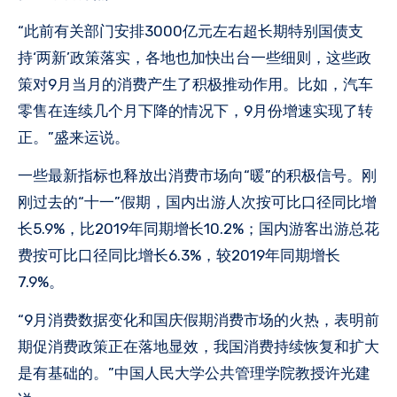
“此前有关部门安排3000亿元左右超长期特别国债支
持‘两新’政策落实，各地也加快出台一些细则，这些政
策对9月当月的消费产生了积极推动作用。比如，汽车
零售在连续几个月下降的情况下，9月份增速实现了转
正。”盛来运说。
一些最新指标也释放出消费市场向“暖”的积极信号。刚
刚过去的“十一”假期，国内出游人次按可比口径同比增
长5.9%，比2019年同期增长10.2%；国内游客出游总花
费按可比口径同比增长6.3%，较2019年同期增长
7.9%。
“9月消费数据变化和国庆假期消费市场的火热，表明前
期促消费政策正在落地显效，我国消费持续恢复和扩大
是有基础的。”中国人民大学公共管理学院教授许光建