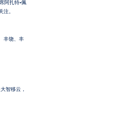
席阿扎特·佩
关注。
、丰饶、丰
展大智移云，