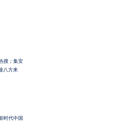
热搜；集安
接八方来
新时代中国