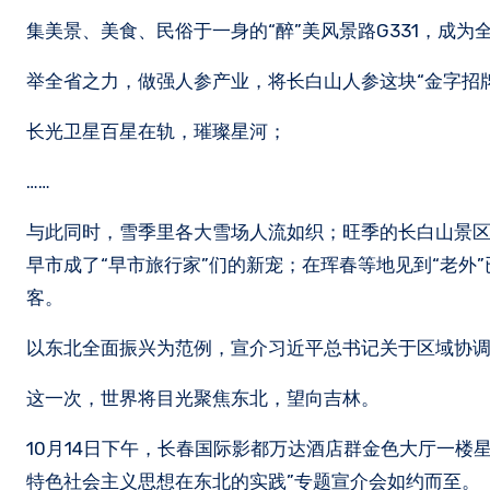
集美景、美食、民俗于一身的“醉”美风景路G331，成为
举全省之力，做强人参产业，将长白山人参这块“金字招
长光卫星百星在轨，璀璨星河；
……
与此同时，雪季里各大雪场人流如织；旺季的长白山景
早市成了“早市旅行家”们的新宠；在珲春等地见到“老外
客。
以东北全面振兴为范例，宣介习近平总书记关于区域协
这一次，世界将目光聚焦东北，望向吉林。
10月14日下午，长春国际影都万达酒店群金色大厅一楼
特色社会主义思想在东北的实践”专题宣介会如约而至。