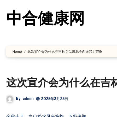
跳
转
中合健康网
到
内
容
Home
这次宣介会为什么在吉林？以东北全面振兴为范例
这次宣介会为什么在吉
By
admin
2025年3月25日
金秋十月，白山松水风光旖旎，五彩斑斓。