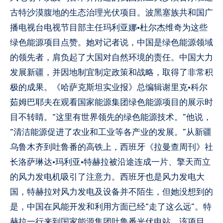
古特沙漠腹地的生态治理光伏项目。波黑塞族共和国广
播电视台电视节目部主任玛利亚娜·杜尔杰维奇为这些
绿色能源项目点赞。她对记者说，中国是绿色能源领域
的领先者，肩负起了大国对自然环境的责任。中国大力
发展新疆，并因地制宜制定政策和战略，取得了非常积
极的成果。《哈萨克斯坦实业报》总编辑谢里克·科尔
茹姆巴耶夫在观看国家能源集团绿色能源项目的展示时
目不转睛。“这里有世界领先的绿色能源技术。”他说，
“清洁能源促进了农业和工业等各产业的发展。”从新疆
乌鲁木齐到吐鲁番的高铁上，西班牙《拉曼查周刊》社
长洛萨琳达·玛利亚·特赫拉被沿途连成一片、擎天而立
的风力发电机吸引了注意力。西班牙也是风力发电大
国，特赫拉对风力发电及设备并不陌生，但她没想到的
是，中国在风能开发和利用方面已经“走了这么远”。特
赫拉一行来到国家能源集团吐鲁番光伏电站。该项目