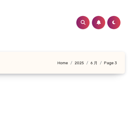
Home
2025
6 月
Page 3