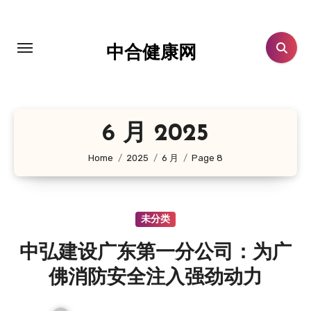
跳
转
到
中合健康网
内
容
6 月 2025
Home
2025
6 月
Page 8
未分类
中弘建设广东第一分公司：为广
佛消防安全注入强劲动力