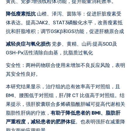
黄芪、党参:增强线粒体功能，提升能量消耗效率。
降低瘦素抵抗
山楂、泽泻、茵陈等：促进肝脏瘦素受
体表达。提高JAK2、STAT3磷酸化水平，改善瘦素抵
抗和肝脂堆积；调节GSKβ和GS功能，促进肝糖原合成
减轻炎症与氧化损伤
党参、黄精、山药:提高SOD及
GSH-Px活性清除自由基，抗脂质过氧化
‌安全性‌：两种药物联合使用未增加不良反应风险，表明
其安全性良好。
本研究结果显示，治疗组的总有效率高于对照组，且
BMI、腰围低于对照组，肝/脾 CT 比值高于对照组。结
果提示，强肝胶囊联合多烯磷脂酰胆碱可提高代谢相关
脂肪性肝病的疗效，
有助于降低患者的 BMI、脂肪肝
严重程度，减轻患者的肥胖体征
。也表明强肝在减重降
脂方面的应用前景。