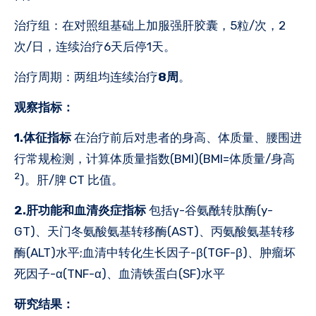
治疗组：在对照组基础上加服强肝胶囊，5粒/次，2
次/日，连续治疗6天后停1天。
‌治疗周期‌：两组均连续治疗
8周
。
观察指标：
1.体征指标
在治疗前后对患者的身高、体质量、腰围进
行常规检测，计算体质量指数(BMI)(BMI=体质量/身高
2
)。肝/脾 CT 比值。
2.肝功能和血清炎症指标
包括γ-谷氨酰转肽酶(y-
GT)、天门冬氨酸氨基转移酶(AST)、丙氨酸氨基转移
酶(ALT)水平;血清中转化生长因子-β(TGF-β)、肿瘤坏
死因子-α(TNF-α)、血清铁蛋白(SF)水平
研究结果：