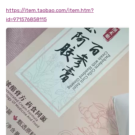
https://item.taobao.com/item.htm?
id=971576858115