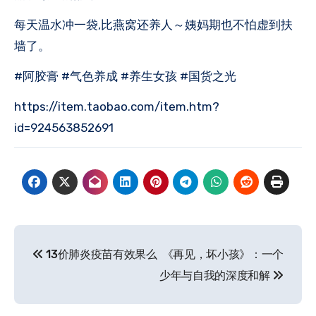
每天温水冲一袋,比燕窝还养人～姨妈期也不怕虚到扶
墙了。
#阿胶膏 #气色养成 #养生女孩 #国货之光
https://item.taobao.com/item.htm?
id=924563852691
文
13价肺炎疫苗有效果么
《再见，坏小孩》：一个
章
少年与自我的深度和解
导