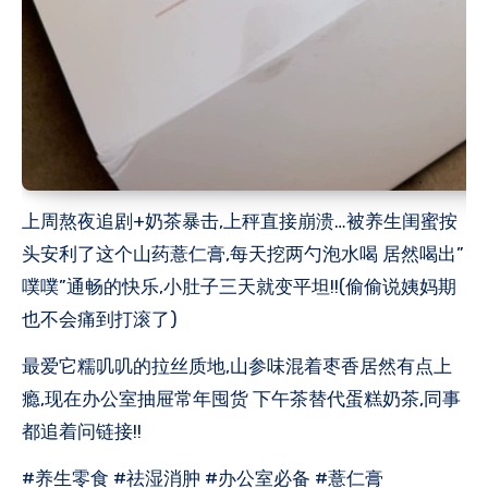
上周熬夜追剧+奶茶暴击,上秤直接崩溃…被养生闺蜜按
头安利了这个山药薏仁膏,每天挖两勺泡水喝 居然喝出”
噗噗”通畅的快乐,小肚子三天就变平坦!!(偷偷说姨妈期
也不会痛到打滚了)
最爱它糯叽叽的拉丝质地,山参味混着枣香居然有点上
瘾,现在办公室抽屉常年囤货 下午茶替代蛋糕奶茶,同事
都追着问链接!!
#养生零食 #祛湿消肿 #办公室必备 #薏仁膏