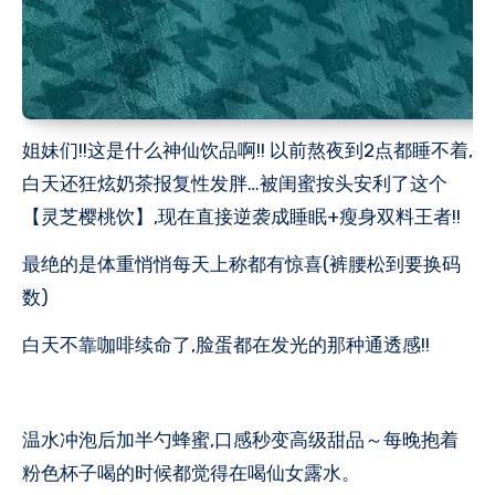
姐妹们!!这是什么神仙饮品啊!! 以前熬夜到2点都睡不着,
白天还狂炫奶茶报复性发胖…被闺蜜按头安利了这个
【灵芝樱桃饮】,现在直接逆袭成睡眠+瘦身双料王者!!
最绝的是体重悄悄每天上称都有惊喜(裤腰松到要换码
数)
白天不靠咖啡续命了,脸蛋都在发光的那种通透感!!
温水冲泡后加半勺蜂蜜,口感秒变高级甜品～每晚抱着
粉色杯子喝的时候都觉得在喝仙女露水。