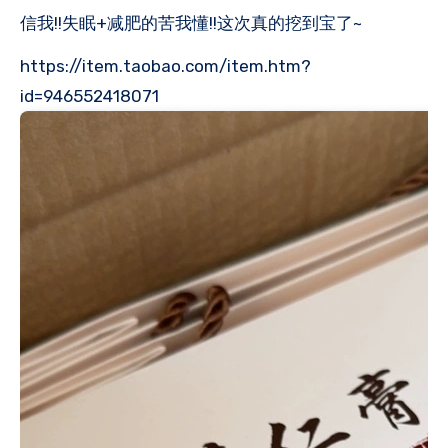
信我!!失眠+减肥的苦我懂!!这次真的挖到宝了~
https://item.taobao.com/item.htm?
id=946552418071