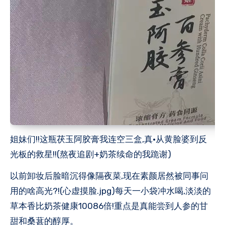
姐妹们!!这瓶茯玉阿胶膏我连空三盒,真·从黄脸婆到反
光板的救星!!(熬夜追剧+奶茶续命的我跪谢)
以前卸妆后脸暗沉得像隔夜菜,现在素颜居然被同事问
用的啥高光?!(心虚摸脸.jpg)每天一小袋冲水喝,淡淡的
草本香比奶茶健康10086倍!重点是真能尝到人参的甘
甜和桑葚的醇厚。